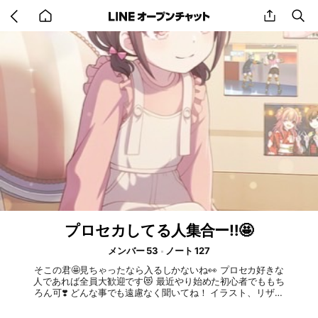
Go
share
se
back
to
home
プロセカしてる人集合ー‼️🤩
メンバー 53
ノート 127
そこの君🤩見ちゃったなら入るしかないね👀 プロセカ好きな
人であれば全員大歓迎です😻 最近やり始めた初心者でももち
ろん可❣️ どんな事でも遠慮なく聞いてね！ イラスト、リザル
ト、ミンライ募集やイベランなど…なんでも大丈夫です!! 基本
的なルールはオープンチャットの規約を守ってくれればそれで