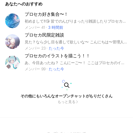
あなたへのおすすめ
大丈夫🙆‍♀️ タメ大歓迎です！！みんなで仲良く楽しくやってい
きましょー❗️ 荒らしとか迷惑なのはやめてね😾 ここまで見てく
れてありがとう！ ノリがいい人ばかりなのでめっちゃ楽しい
プロセカ好き集合〜！
よ！ぜひ入ってね!! 無言抜けおーけーです 承認無しなのですぐ
初めまして!!😘 皆でのんびりまったり雑談したりプロセカしたり居心地の良いオプを目指しております！🔆 基本的に雑談の方が多いとは思いますが気軽にお話に入ってきてくださいね！ 作りたてのオプですが気になったら是非入ってみてください！ 【 初期アイコンはやめてください 】 設立:11/11 #プロセカ #プセ #雑談 #プロジェクトセカイ #ボカロ #プロジェクトセカイカラフルステージ！feat初音ミク #プロセカ募集
入れます🥸ﾏｯﾃﾙﾖ🤤 #プロセカ #プロジェクトセカイ #プロセ
メンバー 41
カオプ #音ゲー #イラスト
3 時間前
プロセカ民限定雑談
見た？なら少し目を通して欲しいな〜 こんにちは〜管理人です！ ここはプロセカ民だけが幅広い話題で雑談をする場所になってます！ みんなで仲良くたくさんお話しましょう！ ○初期アイコンできるだけおやめください！ ⚠️注意して欲しいこと ・即抜けは一言残してください ・ノートに自己紹介を忘れずに ❌だめなこと ・人が不快になる言動 ・リークなどの添付 ・過度な身内ノリ #プロセカ#ゲーム#音ゲー#学生 #中学生#高校生#友達#雑談
メンバー 23
たった今
プロセカのイラストを描こう！！
あ、今目あったね？ こんにーご〜！ ここはプロセカのイラストを描くオプチャだよ！！ みんなタメで仲良く話してるから是非入っておいで〜！ あ、自分は下手だから…って思った？大丈夫！私も下手だから☆（おい てことでよければ入ってね！ 常識のないことをする人以外は全員ウェルカムだよ！ 荒らし対策のために初期アイコンも控えてほしい！ 即抜けも一言言ってくれれば◯ 見る専、浮上少ない方も大歓迎！！ 作った日：10月4日 30人達成：10月18日 50人達成：11月16日 80人達成：1月1日 検索用タグーーーーーーーーーーーーー #プロセカ #プロジェクトセカイ #雑談 ＃イラスト ＃プロセカイラスト #バチャシン #レオニ #モモジャン#ビビバス #ワンダショ #ニーゴ #初音ミク #鏡音リン #鏡音レン #巡音ルカ #MEIKO #KAITO #星野一歌 #天馬咲希 #望月穂波 #日野森志歩 #花里みのり #桐谷遥 #桃井愛莉 #日野森雫 #小豆沢こはね #白石杏 #東雲彰人 #青柳冬弥 #天馬司 #鳳えむ #草薙寧々 #神代類 #宵崎奏 #朝比奈まふゆ #東雲絵名 #暁山瑞希
メンバー 99
たった今
その他にもいろんなオープンチャットがもりだくさん
もっと見る