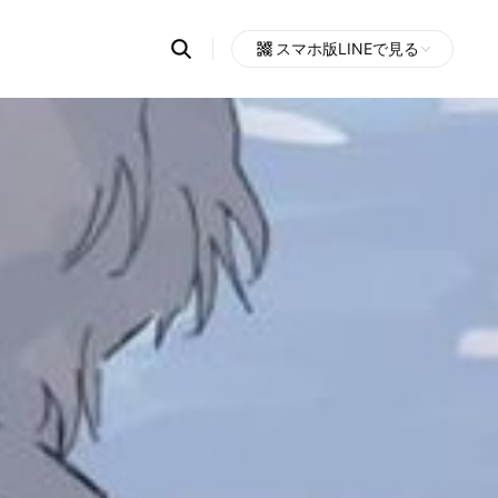
Search
スマホ版LINEで見る
OpenChats
Open
or
search
messages
area