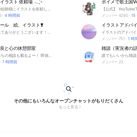
無償イラスト 依頼場 𓂃 ̖́-
ボイメで歌王国Vol
ここは無償で絵師様にイラストを依頼したり、イラストを提供するオープンチャットです。サンプル作成や立ち絵依頼等にもぜひご利用ください☺️ ⚠️必ず最後までお読みください⚠️ ◉親バレ等の理由での即抜けはご遠慮ください。 LINEのオプチャの利用規約にも書いてあるように、親バレ等の家庭の事情で抜けるようであれば親御さんの許可を得てからの入室でお願いします🙏🏻 オプチャが合わなかった場合は即抜けでも構いません。 ◉オプチャに入る際のアイコンは自作のもの、フリーのもの、LINEが提供しているもののどれかに設定して頂けると幸いです(アニメ画像等は禁止です) 後ほどこちらのオプで描いていただいたイラストの使用へ変更も構いません🙆🏻‍♀️ ⚠️入室後、大事なノートの確認をお願いします。 ⚠️ご依頼はノートでお願いします。 ⚠️雑談は禁止です。メッセージの連投やスタ連、動くスタンプも重くなる原因のため控えてください。雑談は専用のオプチャがありますのでぜひそちらをご利用ください。 ⚠️ノートには必ずタグをつけてください。(#○○の依頼 など) ⚠️出戻りの方は申請する際に「出戻り」と記載をお願いします 民度の向上を目指し、管理人一同オプの管理に励んでおります しかしリアル等の事情で対応が遅れる場合があります。承知の上で入室をお願いします。 荒らしなど入室されているメンバーの方に迷惑をかけるような方は入室をご遠慮ください。 絵師様にイラストを描いていただく方は絵師様に対して尊重する気持ちも忘れずご依頼をお願いします。 ic 企画にて描いてくださったあんじゅ 様からのイラスト #イラスト#無償イラスト#依頼#描き合い
6
4 時間前
メンバー 4280
15
ール 絵、イラスト❣️
見つけてくれてありがとうございます！主のアルミニウムです！ 良ければ最後まで読んでみてくださいね。 ここはアンダーテール、AU、デルタルーンのイラストの見せ合いをして楽しむところです。 タメ口大丈夫ですよ！ アドバイスなどは大丈夫ですが批判はやめましょう。 イラストを学びたい方、見たい方、是非入ってください。 雑談や他界隈のお話をしたい場合はサブトークルームをご利用ください。 人数が多いとどうしても通知が酷くなってしまうので、あらかじめご理解ください。 禁止事項 ・無断保存、加工(ご本人に許可をとってください) ・荒らし(スタンプ連打なども含む) ・自作発言 ・宣伝目的 ・即抜け ・過度な暴言 等々 これらを破った方は申し訳ありませんが強制退会させていただきます。 即抜け、荒らしは通報します。 なりきりもご遠慮ください。 イメズ、オリズはOKです 年齢制限は特にありませんがマナーの守れる方のみお入りください......。 (念を押しますが無断転載、自作発言は絶対にしてはいけません。) 転載に関しては描いたご本人様のURLなどを貼るようにお願いします。(本人様に失礼なので) 模写に関してはそのイラストが模写であることを伝えてください。模写、トレスは堂々と自分が描いたと公言せず、原画を描いたご本人のURLなどを貼って頂きたいです。 他のオプを宣伝する時は一言お願いします。 空気を壊すような露骨な下ネタなどはやめて頂きたいです。 アイコンはフリーアイコンか自作のものでお願いします。 ノートは迷惑のない程度にご自由にお使い下さい。 嫌な事があったらいってくださいね。 相談にも乗ります。 皆さんいい人なので気軽に入ってください。 何か分からないことがありましたら管理人に質問してください。 長文失礼致しました。 是非入ってください！歓迎します！ #Undertale #Undertaleau #アンダーテール
メンバー 751
1 時
良と心の休憩部室
雑談（実況者の
心と体調どっちの相談も載るよ〜！ 即抜け、荒らし、下ネタ、なりすまし、誰かが嫌になる事は言わないでね！！ 保健室というオープンチャットは 少人数で相談出来るから、大人数だと不安だなっていう人向け！体調不良と心の休憩部室はみんなで相談に載るオープンチャット！ みんなで仲良くしようね！
誰でもいいから雑談
7 時間前
メンバー 23
その他にもいろんなオープンチャットがもりだくさん
もっと見る