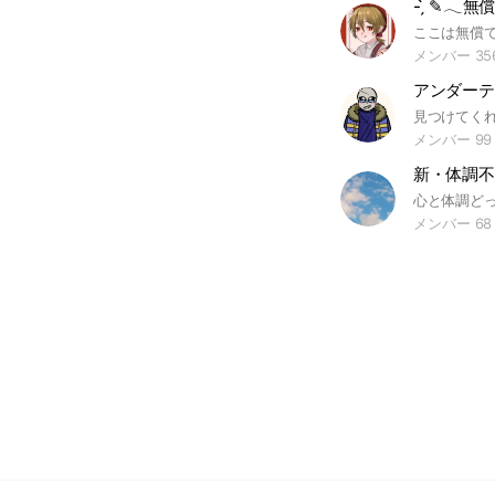
- ̗̀ ‪✎𓂃
メンバー 35
アンダーテ
メンバー 99
新・体調不
メンバー 68