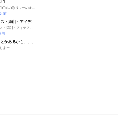
.1
【公式】 YouTube/TikTokの歌リレーのオプチャです👑 優里ちゃんねる出演‼️ 創設者 はるよよ スピナ 歌のテスト
 分前
イラストアドバイス・添削・アイデア🎨
イラストのアドバイス・添削・アイデアなど様々なことを聞き合い、高め合うオプチャです。※迷惑行為はやめましょう
間前
話とかあるかも、、、
しよー