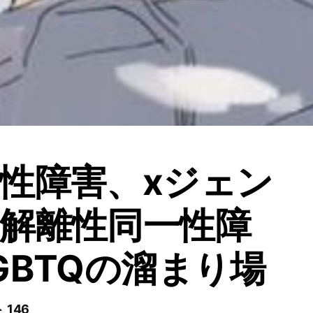
性障害、xジェン
解離性同一性障
GBTQの溜まり場
 146