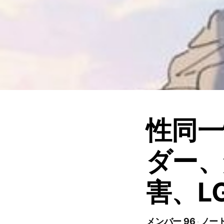
性同一
ダー、
害、L
メンバー 96
ノート