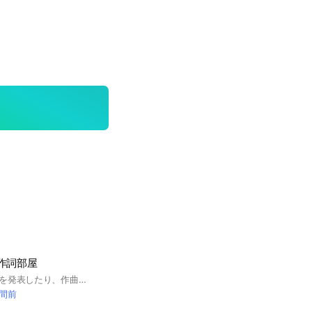
作詞部屋
学生がオリジナル曲を発表したり、作曲したり、作詞したりするところです 作詞、作曲、編曲できる人 今から始めてみたいと思ってる人 などなど 歓迎します！ 【ルール】 ・初期アイコンはなるべく控えてください ・荒らし等は絶対にやめてください ・オプチャ内での作編曲、作詞依頼は禁止です。
時間前