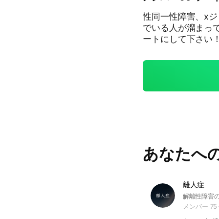
性同一性障害、xジ
でいる人が溜まっ
ートにして下さい！気軽に入ってね
方だよ" 元々ここにいた人達へ, ずっと待ってるからね！ ※荒らし、暴
言、迷惑行為をした
度と参加出来ない
エストの回答は、
加許可を下ろしませ
載した画像を、ア
像が、SNS使用可能なの
てありがとう！ 気
す！その際は名前
あなたへ
んなで待ってるよ！ #性同一性障害 #Xジェンダー #解離性同一性障
相談 #悩み #LGBT
離人症
メンバー 75