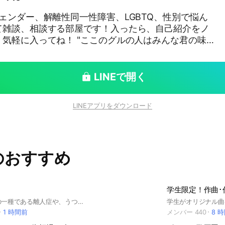
ェンダー、解離性同一性障害、LGBTQ、性別で悩ん
て雑談、相談する部屋です！入ったら、自己紹介をノ
！ "ここのグルの人はみんな君の味
場合即通報します。 出会い厨も通報対象です。 二
よう、こちらで処置しますので、ご理解を。 参加リク
LINEで開く
『はい』か『いいえ』で答えて下さい。それ以外は参
ん。 抜けた場合は、ノートを消去します。 無断転
LINEアプリをダウンロード
イコンにするのはお辞め下さい。アイコンにしたい画
かしっかり確認しましょう。 最後まで見てくれ
になったら是非入ってね！ お試しや見学も大丈夫で
の横にお試しや見学と入れてくれると嬉しいです！ み
のおすすめ
害 #
Q
学生限定！作曲･
解離性障害の一種である離人症や、うつ病、その他疾患などによる離人症状のある方の集まる場所です。 離人症の孤独、分かち会いませんか。 #離人症 #うつ病 #発達障害 #精神疾患 #解離性障害
1 時間前
メンバー 440
8 