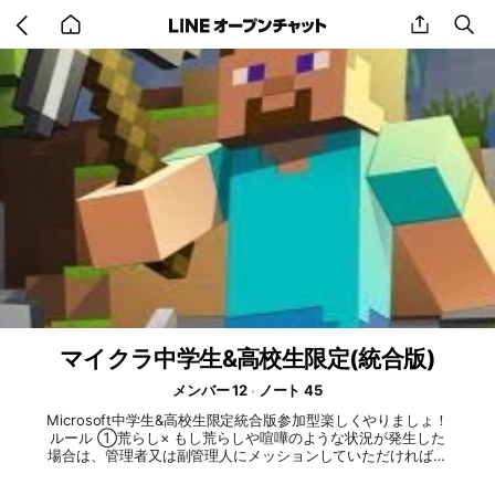
Go
share
se
back
to
home
マイクラ中学生&高校生限定(統合版)
メンバー 12
ノート 45
Microsoft中学生&高校生限定統合版参加型楽しくやりましょ！
ルール ①荒らし× もし荒らしや喧嘩のような状況が発生した
場合は、管理者又は副管理人にメッションしていただければ、
可能な限り迅速に対応させていただきます。 #マインクラフト
#Microsoft #マイクラ #中学生 #高校生