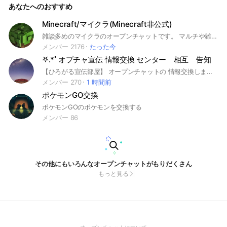
あなたへのおすすめ
Minecraft/マイクラ(Minecraft非公式)
雑談多めのマイクラのオープンチャットです。 マルチや雑談何でもokです。 このオープンチャットは非公式です。 ※参加は日本語話せる方限定とさせていただきます。 Participation is limited to those who can speak Japanese <一度でもこのオープンチャットに入ったことのある方へ> 現在LINEオープンチャット運営による不適切な強制退会が発生しています。心当たりが無いのにもかかわらず入れない場合はこちらから連絡ください。 オープンチャット「Minecraft/マイクラ 管理OC」 https://line.me/ti/g2/HIencOfi1Rog4Y0bvpmW76PGuOMaoECnMTCpFg?utm_source=invitation&utm_medium=link_copy&utm_campaign=default タグ #マインクラフト #Minecraft #マイクラ #Switch #WiiU #Vita #PS3 #PS4 #PS5 #Xbox #XboxseriesX #スマホ #iPhone #iOS #Android #PC #Windows10 #統合版 #Java版 #Microsoft #マイクラダンジョンズ #ゲーム
メンバー 2176
たった今
‪𖤐.*ﾟオプチャ宣伝 情報交換 センター 相互 告知
【ひろがる宣伝部屋】 オープンチャットの 情報交換します 色々 お部屋ありますが 楽しいお部屋の話ばかりで無く 珍しいお部屋の 話 変わったお部屋の 話 貴方の訪れた お部屋の お話しを お待ちしてます！ 🍖オプチャ全般 サポートします 【宣伝歓迎】 検索 告知 広告 相互 宣伝 連投 勧誘 誘導 拡散 増員 集客 アップ UP ライブトーク ライク ライト LIVETALK livetalk 流通 新設 増設 オススメ トピック 上位 ランキング 急上昇 カテゴリー ヒットチャート 話題 人気 界隈 #甲寅
メンバー 270
1 時間前
ポケモンGO交換
ポケモンGOのポケモンを交換する
メンバー 86
その他にもいろんなオープンチャットがもりだくさん
もっと見る