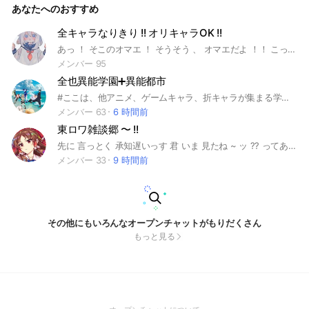
あなたへのおすすめ
折 ♾ 既存 2 改変 ○ 恋愛 ◎ 戦闘 ◎ 委員会 部活作成OK （そ
れぞれ 表 に申請してね） スタンプ 画像 動画OK （主茶だけ＆
送り過ぎ注意！） 地雷踏み過ぎ ❌ 基礎はこのくらいかな？ あ
全キャラなりきり !! オリキャラOK !!
とは入って確かめてね！ 次は良い所紹介！ 1，初心者対応がし
あっ ！ そこのオマエ ！ そうそう 、 オマエだよ ！！ こっちに来て ！ ちょっと長いかもだけど 、 最後まで見てくれよな ！！ まず自己紹介だ ！ オイラはパイモン ！ ここの管理人を務めているぞ ！ 非常食じゃないからな ！？ - - - - - - - - - - - - - - - - - ✄ 次に 、 ここの基本的な決まりについて話すぞ ！ 悪口 、 荒らし 、 地雷踏みなど 、 人を傷付けることはゼーッタイにダメ ！！ まっ 、 オマエは良い子だから 、 そんなことしないと思うけどな ！！ スタンプも無しだから気をつけろよ ！！ 最低限ここまで守ってくれればOK ！ ちゃんと読んでくれて 、 ありがとうな ！！ 初心者でも大歓迎 ！ 分からないことがあったらなんでも教えるから 、 遠慮なく聞けよ ！？ ⚠️重要⚠️ 『 入る時は、未定の状態で入ること‼️ 』 ↑ 場合によっては荒らしと見なして削除するかもしれないから 、 守って欲しいぞ ！！ そして 、 ここの合言葉は 『 最高の仲間 』 それじゃ楽しんで ！！ ようこそ 、 ｢ 全キャラ なりきり !! ｣ へ ！ たぐ⬇️ #全キャラなりきり #なりきり #全也 #アニメ #原神 #ホロライブ #にじさんじ #実況者 #鬼滅の刃 #崩スタ #チェンソーマン #呪術廻戦 #暗殺教室 #葬送のフリーレン #ガンダム #HUNTER × HUNTER #進撃の巨人 #ゼンゼロ #怪獣8号 #マッシュル #ヒプノシスマイク #文スト #プロセカ #東方Project #ダンダダン #ウィンブレ #ブルーロック #リゼロ #ONEPIECE
っかりとしている ──────────────────◇ 主マが分から
ない方に分かりやすく教えて上げたり、 ロルのやり方を実際
メンバー 95
に絡んでみて教えてあげる事も！ もちろん、初心者さんにも
全也異能学園➕異能都市
優しいです！ ですが、 ちゃんと大事なノートを見ずに好き勝
手するのは辞めてください。 2， 元気な人が多い ────────
#ここは、他アニメ、ゲームキャラ、折キャラが集まる学園そして都市です。 チートオリキャラあり、ありだけど強すぎるキャラクターは、使用が出来ません!! 最初に、ルールを絶対みてね? 主チャでのガチ喧嘩や荒らし即抜け'はやめてくださいね? まぁ面倒な話はあとだ!! 詳しくは、中で対応するね!! 君たちの入学を待ってます #雑談 #学園 #全也 #全なり #なりきり #也 #需要 #東方 ロスワ #ワンピース #呪術廻戦 #ダンダダン #怪人 宇宙人 怪獣 ウルトラマン #終末のワルキューレ #ブルーアーカイブ #ゼンゼロ #原神 #崩壊スターレース #初めの一歩 #クトュルフ神話 #魔法少女ノ魔女裁判 #活動者 #ダークギャザリング #映画 #この素晴らしい世界に祝福を #このすば #Re:ゼロから始める異世界生活 #リゼロ #ウマ娘 #超かぐや姫 #Fate #FGO #vチューバー #転スラ #転生したらスライムだった件 #都市伝説 ____________________________________ 緩なりだけど'緩なりでは無い!?上級者'中級者'初心者'大歓迎'合言葉は要らん!!入ったらルールだけ絶対見て!!もう一度言う'ルールは絶対見てね? 建設日11月10日' さぁ君達を待ってるよ まだ見ているのか？ 律儀だね いや'これ以上は何も無いよ？笑笑笑 君達、此処まで見るなら 入ってね？ 頼むよ？ 𝑳‌𝑶‌𝑽‌𝑬
──────────◇ 夜だろうと、普通に起きている人が居るの
メンバー 63
6 時間前
で騒げる！（？） 昼夜問わず騒いでおっけ~！ 3， イベント盛
東ロワ雑談郷 〜 !!
り沢山 ──────────────────◇ 控えているイベントが沢
山！ 修学旅行や文化祭…他には体育祭や決勝祭まで！ 誰でも
先に 言っとく 承知遅いっす 君 いま 見たね ~ ッ ?? ってああああ 行かないで 〜 っ ､ せめて 説明だけでも っ 。 てことで おはこんばんにちは ~ っ .ᐟ.ᐟ.ᐟ 管理者 です 靈形代 です ← ?? ､ ここは 名前 の 通り 東ロワ に ついて の 雑談 や フレンド交換会 など を するところです 〜 !! あ ､ 言っときますが 承知 の 時 質問 を 2つ します ､ ちゃんと 両方 答えないと 入れません 何日経っても 承知されない場合 もう一度 自分 の 入れた 承知 を 思い出してください ( .ᐣ.ᐣ ) 初心者 上級者 関係な ~ い ッ !! 勿論 東方の雑談 も していいよ 〜 !! ラスワ の セリフ クイズ なんかすると 盛り上がります ッ .ᐟ.ᐟ ルールとかは 入ってから見て欲しいっ !! 見学や体験は名前に書いて欲しいっ 。 今なら 古参 に なれるよ ~ ッ 。 にわかでもがち でも 関係ないのさ ッ .ᐟ.ᐟ 沢山 雑談 しようね 〜 !! 目標 50人 で なにかします ( フラグ ) ん ?? 何も無いよ 〜 ?? ここまで 見てくれたってことは 入ってくれるんだよね ((( 圧 まってるよ 〜 ッ 。 #東方ロストワード #東ロワ #ロスワ #東方 #東方Project
参加可能！！ 通知結構溜まるよ（ みんなで騒ごう！ その他は
メンバー 33
9 時間前
入ってから気づくんじゃないかな？ 皆、入ってみよう！！ 荒
らしは回れ右をお願いしますね 一代目管理者 まりちゃん 2代
目管理者 ふらちゃん 3代目管理者 nu 『達成記録』 70人突破
80人突破 90人突破 100人突破 110人突破 120人突破 140人突
破 150人突破 160人突破 🏷️ #東方 #東方なりきり #なりきり #
東方学園 #学園 #生徒 #東方Project #也 #nrkr #オリキャラ #
その他にもいろんなオープンチャットがもりだくさん
折
もっと見る