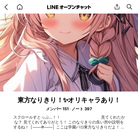
Go
share
se
back
to
home
東方なりきり！✨オリキャラあり！
メンバー 151
ノート 397
スクロールすとっぷ…！！  ︎︎‌ ‌ ‌ ‌ ‌ ‌ ‌ ‌ ‌ ‌‌‌‌ ‌ 見てくれたか
な？ 見てくれてありがとう！ このなりきりの良い所や説明を
するね！ │───✲───│ ここは学園パロ東方なりきりだよ！ 過
去は100人行ったけど過疎でかなり抜けちゃって… 良かったら
入って応援して欲しいな！ 次は簡易的なルール説明！ ルール