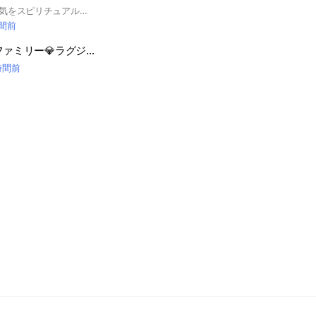
恋愛、人間関係の運気をスピリチュアル的にあげる宇宙と地球のエネルギーを届けるヒーリングをさせていただきます。引き寄せのアファーメーション投稿ができます☆ 心と身体、カルマの癒やしのヒーリングです。宇宙エネルギー、地球エネルギーを届けるトゥルーレイキヒーリング。スピリチュアル。 ミエナイチカラ
時間前
Kyogoku（kg）ファミリー💎ラグジュアリー
時間前