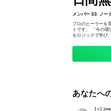
メンバー 33
ノート
プロのヒーラーを育
トです。 「今の環境を変えて、新しいことに挑戦したい！」「潜在意識
をロジックで学び
て、1回120分の
無料公開します。 🎁【参加者限定】ヒーラー適性がわかるミニ心理テス
ト＆自分を整えるミニワークも配信
ブレない自分を一
あなたへ
【☺︎︎︎︎】