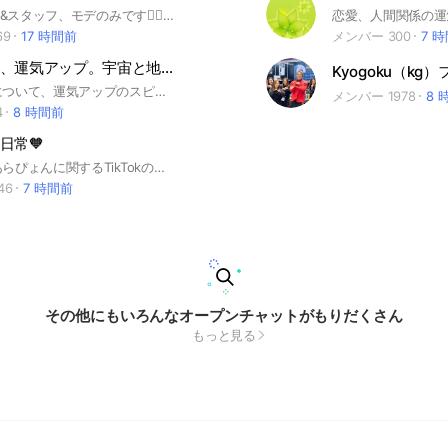
⚠️発言はjima&スタッフ、モデのみです🙆‍♀️ 【①】配信開始のお知らせ💁‍♂️や 配信予定のお知らせ⋆͛📢⋆など ここで連絡しまーす😊 【②】商品、お取引についての問合せは必ず公式LINEでお願いします。 【③】お返事は不要です‼️ 長押しでスタンプでお返事してね🥳
69
17 時間前
メンバー 300
7 
健康、美容、運気アップ。宇宙と地球のヒーリングエネルギーと引き寄せのお部屋。
健康、美容について、運気アップのスピリチュアル的なミラクルを起こすヒーリングをさせていただいています。引き寄せのアファーメーションを投稿できます☆ 心と身体、カルマの癒やしのヒーリングです。オリジナルヒーリング。宇宙エネルギー、地球エネルギーを届けるトゥルーレイキヒーリング。 スピリチュアル。 ミエナイチカラ
メンバー 1978
8 
4
8 時間前
日常🧡
エマたんとあらぴょんに関するTikTokの情報を共有していきます😃🧡
46
7 時間前
その他にもいろんなオープンチャットがもりだくさん
もっと見る