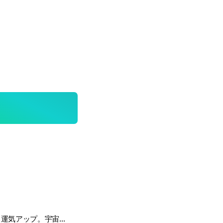
恋愛、人間関係、運気アップ。宇宙と地球のミラクルを起こすヒーリングと引き寄せのお部屋。