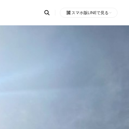
Search
スマホ版LINEで見る
OpenChats
Open
or
search
messages
area