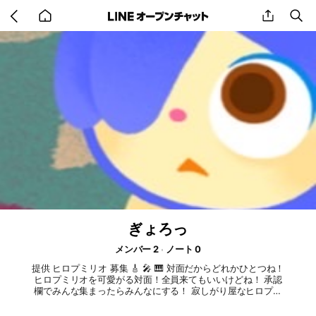
Go
share
se
back
to
home
ぎょろっ
メンバー 2
ノート 0
提供 ヒロプミリオ 募集 🎸 🎤 🎹 対面だからどれかひとつね！
ヒロプミリオを可愛がる対面！全員来てもいいけどね！ 承認
欄でみんな集まったらみんなにする！ 寂しがり屋なヒロプミ
リオが待ってるよー！