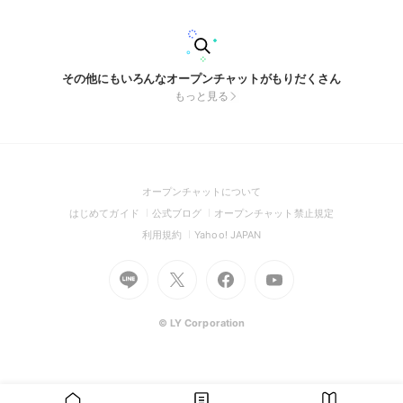
その他にもいろんなオープンチャットがもりだくさん
もっと見る
(Open
オープンチャットについて
in
(Open
(Open
(Open
はじめてガイド
公式ブログ
オープンチャット禁止規定
a
in
in
in
(Open
(Open
利用規約
Yahoo! JAPAN
new
a
a
a
in
in
window)
Go
new
Go
new
Go
Go
new
a
a
to
window)
to
window)
to
to
window)
new
new
Line
X
Facebook
Youtube
window)
window)
(Open
(Open
(Open
(Open
© LY Corporation
in
in
in
in
a
a
a
a
new
new
new
new
window)
window)
window)
window)