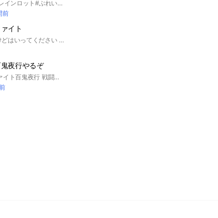
#ぶれろ#ブレロ#ブレインロット#ぶれいんろっと#ぶれいんろっど#ブレインロッド#ゲーム#げーむ#ふぉーとないと#フォートナイト#フォトナ#ふぉとな#ふぉーとな#フォートナ#ロブロ#ろぶろ#ロブロックス#ろぶろっくす
間前
ファイト
キ◯ガイ多いですけどはいってください #ブレインロット #ブレインロットファイト
百鬼夜行やるぞ
#ブレインロットファイト百鬼夜行 戦闘力10000以上の人来て
分前