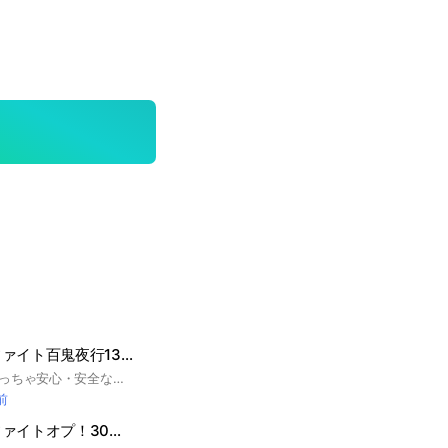
ブレインロットファイト百鬼夜行13k以上
よろしく！ここはめっちゃ安心・安全なブレインロットファイトのオプだよ！ 百鬼夜行のメンバーがいない！ って言う人はぜひ入ってね！！ 8人入ってたら入っても強制退会なので 気をつけてね！
前
ブレインロットファイトオプ！30人でヴァルキリー配布！10人ごとに配布！