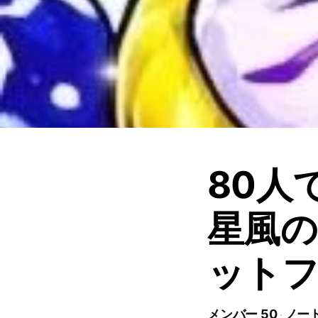
80人
星風の
ット
メンバー 50
ノート