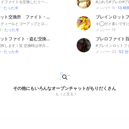
ブレインロッドファイトを交換したり一緒にしたりするおぷですとたまに配布しますあとボスとかも倒したいからね〜
7
たった今
メンバー 11
13 時
ブレインロット交換所 ファイト・ゴーアップ・スティール なんでもあり
ブレインロット
ファイトとスティールとゴーアップとロブロの交換所です！ 雑談、交換、配布たくさんあるので 見たら入ってみてね！
3
たった今
メンバー 13
ブレインロットファイト・盗む交換！雑談！配布多いから入って！ボイド蜘蛛.ギャラ蜘蛛配布中！！！
ブレロファイト
とりあいず配布します！笑 交換時は仲介を挟むことをお勧めします！ みんなで交換しよう！ #ブレインロット#ファイト#フォトナ#フォートナイト#交換#雑談#配布#ブレロ#ブレイン#ゲーム
5
たった今
メンバー 23
52 
その他にもいろんなオープンチャットがもりだくさん
もっと見る