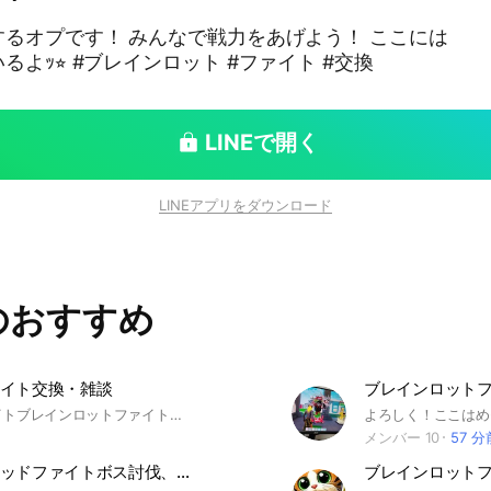
るオプです！ みんなで戦力をあげよう！ ここには
なんと自認煮卵がいるよｯ⭐︎ #ブレインロット #ファイト #交換
LINEで開く
LINEアプリをダウンロード
のおすすめ
イト交換・雑談
フォートナイトブレインロットファイトを一緒にするオプです！配布沢山あるんでかもん！ #Fortnite #フォートナイト #ブレインファイト #BrainFight #ファイト #ブレインロット #フォトナ #クリエイティブ #フォトナクリエ #ミニゲーム #対戦 #脳死プレイ #エンジョイ勢 #ガチ勢歓迎 #深夜テンション #野良歓迎 #ブレロ #さわっち
メンバー 10
57 分
ブレインロッドファイトボス討伐、交換、配布などなど