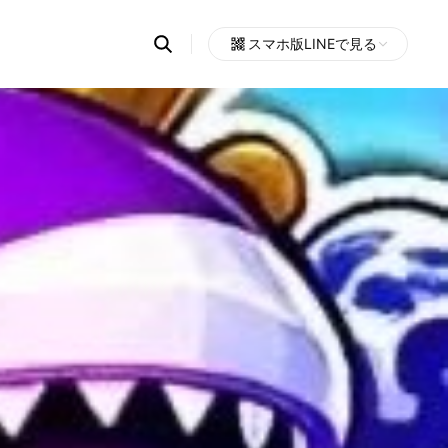
Search
スマホ版LINEで見る
OpenChats
Open
or
search
messages
area