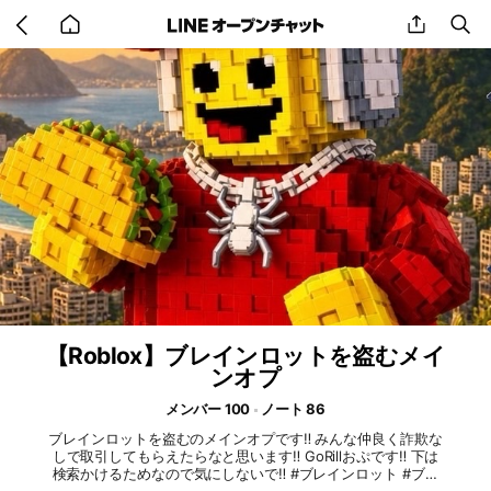
Go
share
se
back
to
home
【Roblox】ブレインロットを盗むメイ
ンオプ
メンバー 100
ノート 86
ブレインロットを盗むのメインオプです‼️ みんな仲良く詐欺な
しで取引してもらえたらなと思います‼️ GoRillおぷです‼️ 下は
検索かけるためなので気にしないで‼️ #ブレインロット #ブレ