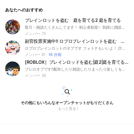
インロットを盗む #ブレインロット盗む #Brainlot #ロブロッ
クス #ロブロックスブレインロット盗む #ブレイン #stealabra
あなたへのおすすめ
inrot #brain #roblox #99日 #99 #庭を成長させる #セーラー
ピース #ブロフル #bloxfruit #ブロックスフルーツ #庭 #grow
agarden #99nightintheforest #f0rsakeN #フォーセイクン #
ブレインロットを盗む 庭を育てる2 庭を育てる
ラッキーブロック #津波 #japanesebrainrot #ジャパニーズブ
取引・雑談たくさんしてます！ 初心者歓迎✨ 気軽に雑談・取引どうぞ！ #ロブロックス #ブレインロット #庭2 #庭を成長させる2 #grow a garden 2
レインロット #ジャパブレ #ペトシュミ #ペトシュミ99 #ペッ
トシミュレーター #volleyballlegends #バレボ #バレーボール
メンバー 73
レジェンド #トイタワ #トイレットタワーディフェンス #蹴る
副官投票実施中‼️ ロブロブレインロットを盗む 交換・雑談部屋
#ラッキーブロック #ヌーブタワーディフェンス #ヌブタワ #
ぬぶたわ #スライムRNG #スライム #RNG
ロブロブレインロットのオプです フォトナもいいよ！ 詐欺はしないでな 別ゲーの話もいいよ！ サブトークも充実してます！ #ブレインロットを盗む #Roblox #ロブロックス #ブレインロット
メンバー 81
16 分前
[ROBLOX］ブレインロッドを盗む|庭2|庭を育てる|ブレインロッド
ブレロオプです‼️配布したり雑談したりまったり楽しくを目標に頑張っていきます！ 検索用🥸↓ #ブレインロッドを盗む #トゥントゥンサフール#トゥントゥントゥンサフール#庭を育てる#庭2#ブロフル #庭を育てる2#ブレインロッド#ブレイン#ブレ盗
メンバー 26
その他にもいろんなオープンチャットがもりだくさん
もっと見る