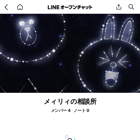
Go
share
se
back
to
home
メィリィの相談所
メンバー 4
ノート 0