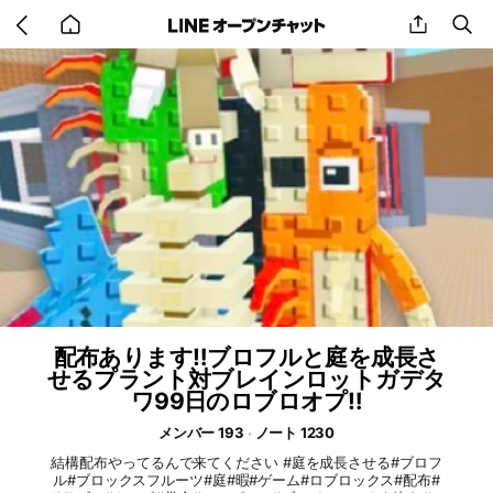
Go
share
se
back
to
home
配布あります‼️ブロフルと庭を成長さ
せるプラント対ブレインロットガデタ
ワ99日のロブロオプ‼️
メンバー 193
ノート 1230
結構配布やってるんで来てください #庭を成長させる#ブロフ
ル#ブロックスフルーツ#庭#暇#ゲーム#ロブロックス#配布#