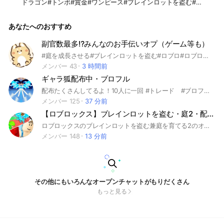
ドラゴン#トンボ#賞金#ワンピース#ブレインロットを盗む#ブ
レインロット#ブレロ#リヴァ#リヴァイアサン#v4#ロブロ#ガ
デタワ#ガーデンタワーディフェンス#プラント#プラント対ブ
あなたへのおすすめ
レインロット#ブレーノート#キツネ#99日#ソル#タイクーン#
オービー#フィッシュ#ペトシュミ#ペットシュミレーター#ス
キビディタワーディフェンス#ゾンビアリーナで生き残る#ト
副官数最多⁉️みんなのお手伝いオプ（ゲーム等も）
イタワ#セーラーピース#雑談
#庭を成長させる#ブレインロットを盗む#ロブロ#ロブロックス#雑談#プラント対ブレインロット#ゲーム#ロブロ雑談#デスボール#ガーデンタワーディフェンス#ガデタワ#庭#取引#交換#ガデタワ#ブレイン
メンバー 43
3 時間前
ギャラ狐配布中・ブロフル
配布たくさんしてるよ！10人に一回 #トレード #ブロフル #ブロックフルーツ #雑談 #他ゲー #バウンティ 即抜け禁止！ 女子います。 このオプは初心者にも分かりやすく説明 よりよい攻略オプを目指してます。 ゲームパスも充実してるので上級者までも扱いやすいオプです！
メンバー 125
37 分前
【ロブロックス】ブレインロットを盗む・庭2・配布多め！
ロブロックスのブレインロットを盗む兼庭を育てる2のオプです！ 種・アイテム通知なども有ります！ 配布、交換などをしてるので皆でわいわい盛り上がって行きましょう！ ！ #庭 #庭を育てる #庭を育てる2 #ガーデン2 #ガーデンを育てる2 #ロブロックス #配布 #配布多め #ろぶろっくす #Roblox #roblox #ロブロ #ろぶろ#庭を成長させる2 #ブレインロット #ぶれいんろっと #ブレインロットを盗む
メンバー 148
13 分前
その他にもいろんなオープンチャットがもりだくさん
もっと見る