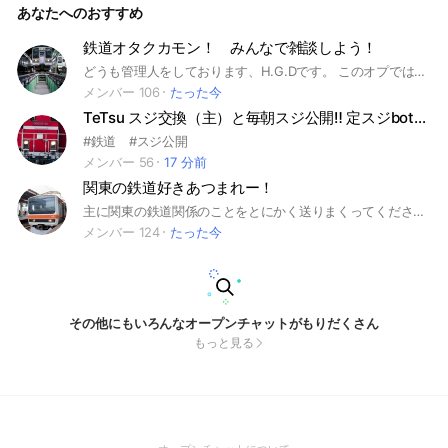
あなたへのおすすめ
鉄道オタクカモン！ みんなで雑談しよう！
どうも管理人をしております、H.G.Dです。 このオプでは初心者大大大歓迎です！ 現在メイン130人を目指しています！ このオプでは平和かつ賑わいがあるオプを目指しております。ですから荒らしはこなくて結構です。 1ヶ月に一度フォトコンを行うことでより賑わいを出しています。副官は呼べばすぐ来るようになっているので何かあっても安心して参加できます。 サブトークも充実しているのでより専門的な話をすることも出来てより楽しくオプライフが出来ると思います。 意見、改善案も受け付けているので活用してください！ メインオプに入ってもらうのはマストとなっております。（通知回避部屋は別） 気になったらぜひ来てください みなさんの参加をお待ちしております。ぜひ参加しに来てください‼️ ＃鉄オタ＃スジ ＃切符 ＃ニササ ＃私鉄 ＃JR ＃撮り鉄 ＃乗り鉄 ＃雑談
メンバー 106
たった今
TeTsu スジ交換（主）と毎朝スジ公開‼️ 定スジbotあり
#鉄道 #スジ公開
メンバー 56
17 分前
関東の鉄道好きあつまれー！
主に関東の鉄道関係のことをとにかく送りまくってください！！他のものでも大丈夫ですよ！ 鉄道初心者も大歓迎！！ 写真に自信がなくても問題ない！ ため口で良いからね～！ #初心者大歓迎 #鉄道 #電車 #JR #私鉄 #関東 #撮り鉄 #写真 #音鉄 #乗り鉄 #関東 #東日本
メンバー 124
たった今
その他にもいろんなオープンチャットがもりだくさん
もっと見る