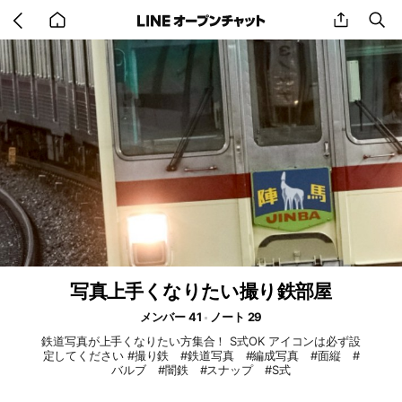
Go
share
se
back
to
home
写真上手くなりたい撮り鉄部屋
メンバー 41
ノート 29
鉄道写真が上手くなりたい方集合！ S式OK アイコンは必ず設
定してください #撮り鉄 #鉄道写真 #編成写真 #面縦 #
バルブ #闇鉄 #スナップ #S式