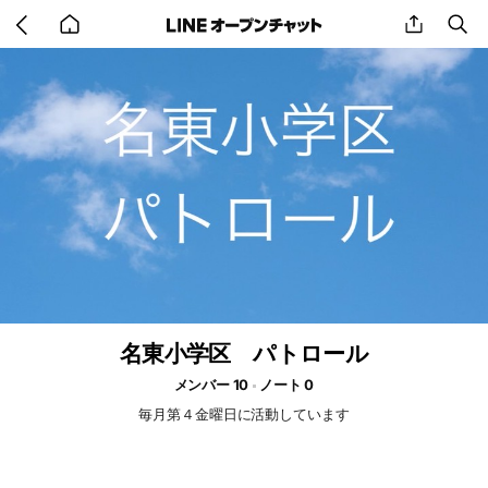
Go
share
se
back
to
home
名東小学区 パトロール
メンバー 10
ノート 0
毎月第４金曜日に活動しています