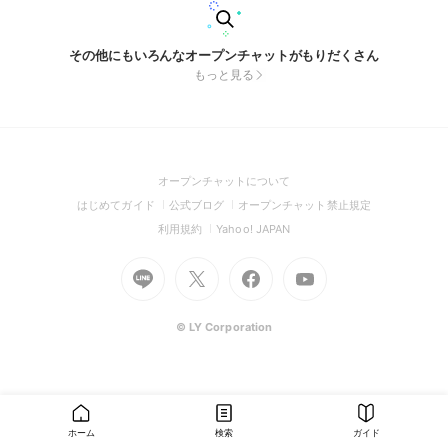
その他にもいろんなオープンチャットがもりだくさん
もっと見る
(Open
オープンチャットについて
in
(Open
(Open
(Open
はじめてガイド
公式ブログ
オープンチャット禁止規定
a
in
in
in
(Open
(Open
利用規約
Yahoo! JAPAN
new
a
a
a
in
in
window)
Go
new
Go
new
Go
Go
new
a
a
to
window)
to
window)
to
to
window)
new
new
Line
X
Facebook
Youtube
window)
window)
(Open
(Open
(Open
(Open
© LY Corporation
in
in
in
in
a
a
a
a
new
new
new
new
window)
window)
window)
window)
ホーム
検索
ガイド