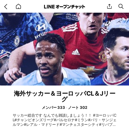
Go
share
se
back
to
home
海外サッカー＆ヨーロッパCL＆Jリー
グ
メンバー 333
ノート 302
サッカー総合です なんでも雑談しましょう！！ #ヨーロッパC
L#チャンピオンズリーグ#バルセロナ#ミラン#パリ・サンジェ
ルマン#レアル・マドリード#マンチェスターシティ#リバプー