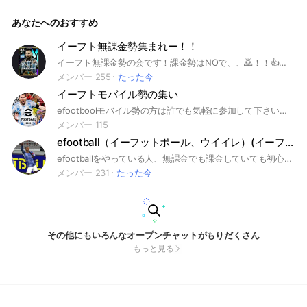
ル#インテル#マンチェスターユナイテッド#バイエルン・ミュ
ンヘン#チェルシー#EURO#ローマ#ドルトムント
あなたへのおすすめ
イーフト無課金勢集まれー！！
イーフト無課金勢の会です！課金勢はNOで、、🙇！！👍☺️ スカッド相談、フレンド対戦、トーナメント大会など！ もちろん雑談も🙆‍♂️ みんなでイーフトを楽しもう❗️ 数ヶ月前に突然蹴られてしまった人達、 あの時は本当にごめんなさい🙇‍♂️ できるだけ再参加許可し直しました！ ぜひ戻って来て〜！！ #e football #イーフットボール #イーフト #フレマ #スカッド
メンバー 255
たった今
イーフトモバイル勢の集い
efootboolモバイル勢の方は誰でも気軽に参加して下さい！楽しくお喋りしましょ！
メンバー 115
efootball（イーフットボール、ウイイレ）(イーフト)雑談
efootballをやっている人、無課金でも課金していても初心者でも長くやっている人でも誰でも大歓迎です！みなさんで楽しくefootballの雑談をしましょう！即抜けは絶対にやめてください。即抜けしたら通報します。#efootball#イーフットボール#ウイイレ#ゲーム
メンバー 231
たった今
その他にもいろんなオープンチャットがもりだくさん
もっと見る