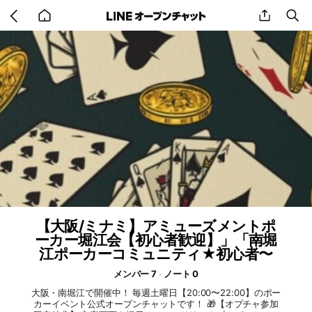
Go
share
se
back
to
home
【大阪/ミナミ】アミューズメントポ
ーカー堀江会【初心者歓迎】」「南堀
江ポーカーコミュニティ★初心者〜
メンバー 7
ノート 0
大阪・南堀江で開催中！ 毎週土曜日【20:00〜22:00】のポー
カーイベント公式オープンチャットです！ 🎁【オプチャ参加