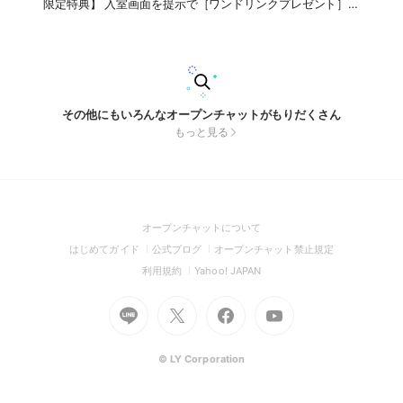
限定特典】 入室画面を提示で［ワンドリンクプレゼント］！
「土曜の夜にミナミ周辺でポーカーを楽しみたい！」「仕事帰
りや休日の終わりにサクッと遊びたい！」という方にぴったり
の2時間イベントです。 初心者講習も毎回やっているので、ル
ールがわからない方もお一人様も大歓迎！22時にキッチリ終
わるので、その後の予定にも合わせやすいですよ。 【このオ
プチャで発信すること】 ・毎週土曜日のイベント詳細＆予約
受付 ・現在のウェイティング（空席）状況 ・オプチャ限定の
その他にもいろんなオープンチャットがもりだくさん
割引・チップ増量クーポン ・イベントの盛り上がり実況やリ
もっと見る
ザルト（結果）発表 「今週土曜日、何人くらい集まりそ
う？」「初心者だけど大丈夫？」といった質問も気軽にどう
ぞ！ 毎週土曜の夜は、南堀江で一緒にポーカーを楽しみまし
ょう！ 📍アクセス：大阪市西区南堀江1-16-15 四ツ橋駅徒歩6
分 JR難波徒歩6分 ⚠️禁止事項：他店への過度な勧誘、公序良
俗に反する発言は退会処分とさせていただきます。
(Open
オープンチャットについて
in
(Open
(Open
(Open
はじめてガイド
公式ブログ
オープンチャット禁止規定
a
in
in
in
(Open
(Open
利用規約
Yahoo! JAPAN
new
a
a
a
in
in
window)
Go
new
Go
new
Go
Go
new
a
a
to
window)
to
window)
to
to
window)
new
new
Line
X
Facebook
Youtube
window)
window)
(Open
(Open
(Open
(Open
© LY Corporation
in
in
in
in
a
a
a
a