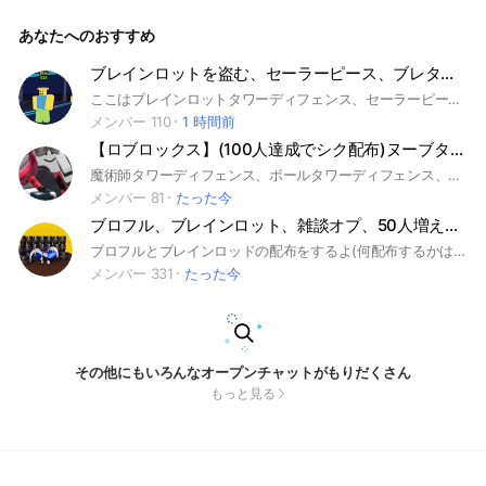
あなたへのおすすめ
ブレインロットを盗む、セーラーピース、ブレタワオプ！初心者大歓迎！
ここはブレインロットタワーディフェンス、セーラーピース、ブレインロットを盗むのオープンチャットです！管理人と副官にセーラーピース強い人沢山います！！ キャリーは受け付けてるんでぜひ頼んでください(管理人より)浮上も沢山！トレード盛ん！ぜひ一度入って見て！！！ #ロブロックス#ブレインロットタワーディフェンス#ブレタワ#ブレインロートタワーディフェンス#セーラーピース#ブレインロットを盗む
メンバー 110
1 時間前
【ロブロックス】(100人達成でシク配布)ヌーブタワーディフェンス
魔術師タワーディフェンス、ボールタワーディフェンス、ロブロックス、セーラーピース、ヌーブタワーディフェンス、ブレインロットカードバトル
メンバー 81
たった今
ブロフル、ブレインロット、雑談オプ、50人増える毎に狐くらいの物配布してるよ(多分
ブロフルとブレインロッドの配布をするよ(何配布するかは知らない) #ブロフル#ブレインロッド#デスボ#デスボール#取引#交換#雑談
メンバー 331
たった今
その他にもいろんなオープンチャットがもりだくさん
もっと見る