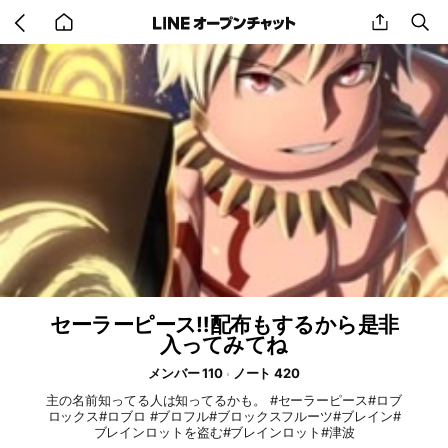
Go
share
se
back
to
home
セーラーピース‼️配布もするから是非
入ってみてね
メンバー 110
ノート 420
主の名前知ってる人は知ってるかも。 #セーラーピース#ロブ
ロックス#ロブロ #ブロフル#ブロックスフルーツ#ブレイン#
ブレインロットを盗む#ブレインロット#津波