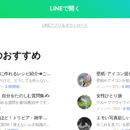
LINEで開く
LINEアプリをダウンロード
のおすすめ
誰でも簡単に作れるレシピ紹介🥑ごはんの写真📸
壁紙･アイコン提
#料理が苦手だけど、どうしても作らないといけない時ってありますよね。誰でも簡単に作れるレシピを紹介してみんなでシェアしましょう！
1
3 時間前
メンバー 879
6 
】自分をたのしむ質問集✍️
女性ひとり旅
自己理解を深める質問を週1回配信中です💭 質問を見て、 「自分はどうか？」 を考えるきっかけになれは嬉しいです☺️ 自分の答えや意見をオプチャに書き込む(送信する)のもOKです🙆‍♀️ ※他者を嫌な気持ちにさせたり、攻撃するような発言はお控えください。 🔻こんな人にオススメ🔻 ☑︎自己理解を深めたい ☑︎自分のことはいつも後回し… ☑︎人生もっとよくしたい！！ ☑︎忙しくて自分時間がない ☑︎書く習慣を身に付けたい ☑︎自分について思考したい 🔻使い方🔻 週1で送信される質問を見る→考える→書き込む 書き込むかどうかは自由です！ 強制でもないのでごゆるりとおたのしみください☺️ 🔻管理者🔻 しおり https://instagram.com/shiori_iroiro/ 書く習慣があり、ジャーナリングを通じて目標達成サポートをさせていただいております。 イベントのお知らせや講座の案内をさせていただくことがございます。
0
メンバー 1761
8 
へぇ〜なるほど！トリビア・雑学 豆知識を投稿（閲覧のみOK）
エモい写真欲し
閲覧のみの入室OK！使えないムダ知識のトリビアや豆知識を投稿して 楽しむだけのルームです 関係のない投稿はやめてね！ #トリビア #うんちく #雑学 #豆知識 ＃サブトークルーム →＃世間話 ＃スタンプ