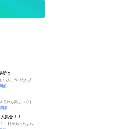
供所🌷
壁紙やアイコンが欲しい人、作りたい人どんどん入ってください🎶通知が多くなるのを防ぐため挨拶などの雑談は禁止です！ 同担拒否の方は自己責任でお願いします。 #アイコン#壁紙#制作 即抜け❌荒らし❌
時間前
グループでワイワイする旅も楽しいですが1人でゆったりと気ままな旅もまた楽し。 ひとり旅の楽しみ方を共有しませんか？ #ひとり旅 #一人旅 #女子旅
時間前
い人集合！！
今これを見ている君！！ 目があったよね？？ 少しでいいから見てくれない？？🥺 どうも！管理人のひめです！よろしくお願いします(*･ω･)*_ _)ﾍﾟｺﾘ ここのオプちゃは男女関係ないので 是非ここのオプちゃに入ってくると嬉しいです！！！みんなで楽しく写真を共有しましょう！ カッコイイ かわいい エモい写真などリクエスト待ってます！💖 雑談は重くなるので雑談は控えめにお願いします。写真はノートにお願いします。即抜け、荒らしは絶対にやめてください。 みんなでルールを守って 平和のオプちゃにしましょう✨