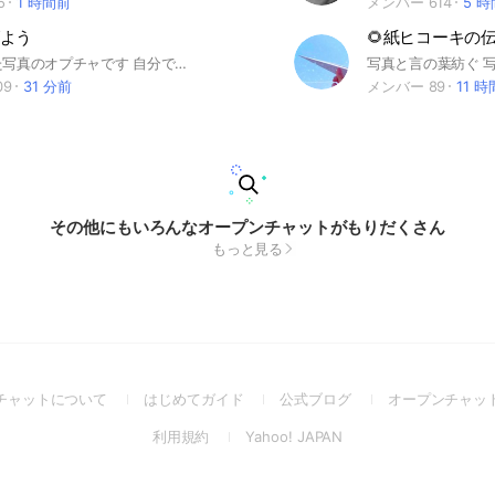
5
1 時間前
メンバー 614
5 
よう
空を見上げた写真のオプチャです 自分で撮った写真のみ投稿可 空の写真を撮るのが好き 空の写真を見るのが好き 見るだけ⭕️ 植物越しの空 建物越しの空 車窓から⭕️ 🔹サブトークルーム🔹 【雑談】空を見上げながら話そー🥂 【北海道】が好きー❣️❣️ 【何でも宣伝】雑談可・オプチャ・ライブトーク・音楽・ゲーム・映画・イラスト・漫画 【気軽にスタンプ】のみ 【桜前線】 【ポンコツ】写真館⭐️空無し可 【ひとりごと】絡みなし 何でもつぶやいていいよ。 【管理人室】ルール違反投稿があったらこちらでお知らせください。 （【ライブトーク】空を見上げながらライブトークしよー🎧） 🔹姉妹ルーム🔹 【空沼】空を見上げながらライブトーク。 参加したら、まずはじめにルールに関しての ノートの確認をお願いいたします 空を見上げた写真が 少しでも癒しになったり 励ましになったり 気分転換になれば幸いです 楽しいことが広がっていきますように✨ #メインルーム #写真 #写真投稿 #カメラ #スマホ #デジカメ #空 #雲 #虹 #天気 #晴れ #曇り #雨 #雪 #日の出 #朝焼け #夕焼け #夕暮れ #夜空 #月 #星 #星空 #流星群 #春夏秋冬 #日常 #イマソラ #思い出の空 #自然 #散歩 #ランニング #早朝 #朝 #昼 #夜 #深夜 #風景 #ポートレート #路地 #旅行 #ハイキング #山 #キャンプ #海 #河原 #川 #池 #滝 #噴水 #電線 #電柱 #街 #ビル #窓辺 #タワー #塔 #イルミネーション #遊園地 #公園 #林 #森 #竹林 #橋 #歩道橋 #街中 #自転車 #車 #駐車場 #助手席 #車窓 #電車 #新幹線 #列車 #ホーム #飛行機 #空港 #船 #港 #花 #草 #樹木 #野菜 #果実 #桜 #花見 #花火 #お祭り #気分転換 #癒し #リフレッシュ #ペット #イヌ #ネコ #鳥 #サブトークルーム #北海道 #ライブトーク #空沼 #生活音 #AIイラスト #AIソング #何でも宣伝 #宣伝 #集客 #オプチャサポート #サポートオプチャ #Youtube #アニメ #映画 #ドラマ #冬休み #春休み #ゴールデンウィーク #夏休み #シルバーウィーク #クリスマス #初心者 #中級者 #上級者 #ベテラン #だれでも
09
31 分前
メンバー 89
11 
その他にもいろんなオープンチャットがもりだくさん
もっと見る
(Open
(Open
(Open
チャットについて
はじめてガイド
公式ブログ
オープンチャッ
in
in
in
(Open
(Open
利用規約
Yahoo! JAPAN
a
a
a
in
in
new
new
new
a
a
window)
window)
window)