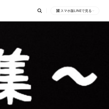
Search
スマホ版LINEで見る
OpenChats
Open
or
search
messages
area