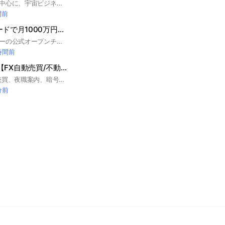
アストロスケールを中心に、宇宙ビジネスの「次の一手」を情報交換・将来予測する部屋です👨‍🚀 ​管理人が事業に関連する最新情報（たまに脱線あり😅）を発信しています。 一方的なニュース配信ではなく、みんなで「あーだこーだ」と共有したいため、以下のスタンスで運営しています。 ​【主な活動内容】 ​情報収集: 最新ニュースを見て市場や技術の動向を知る ​将来予測: 「株価どうなる？」「ミッション成功する？」など正解のない話題を妄想する ​応援: 難しいことは抜きにして「すごい！」「頑張れ」と盛り上がる ​⚠️参加ルール（ROM専防止のため） 現在はオプチャ活性化の取組み中です（目標：定員30名）。 そのため、「見るだけ（ROM専）」の方はご遠慮いただいております🙏 ​とはいえ、専門的なコメントは不要です。 「記事を見たらスタンプ1個」 これだけで立派な参加とみなします🙆‍♂️ ​初心者の方、投資家の方、宇宙ファンの方。 知識の有無は問いませんので、ぜひ一緒に盛り上げていきましょう🚀 #アストロスケール #宇宙銘柄 #宇宙ビジネス #軌道上サービス #スペースデブリ #宇宙ゴミ #初心者歓迎 #専門家歓迎 #お話好き歓迎
間前
【FX】デイトレードで月1000万円稼ぐ
テクニカルスナイパーの公式オープンチャットです。
時間前
Guardian Group【FX自動売買/不動産投資/企業投資/資金調達/夜職紹介】
各種コンサル(自動売買、夜職案内、暗号通貨、不動産投資、企業投資、資金調達)やってます。代理店も常時募集中。各種興味がある方はお声がけいただければと思います。 下ネタ、誹謗中傷、他オプチャなどへの誘導以外であれば雑談可です！
分前