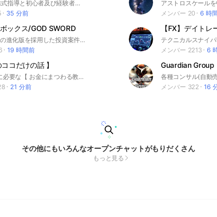
幸福先生の株式指導と初心者及び経験者の方とコミュニケーションしながら株式を勉強する部屋です。 一緒にお金持ちになりましょう！ #株式#単打#投資#短期売買#中長期投資#格言#株式情報#積立NISA#FX#初心者#副業#収益
5
35 分前
メンバー 20
6 時
ックス/GOD SWORD
P2Pシステムの進化版を採用した投資案件です。仮想通貨で簡易に通貨のやり取りがしやすくなり、取引も協力オート化し個人間の煩わしさを無くしました。#トレジャー #トレジャーボックス #P2P #仮想通貨 #GODSWORD #ゴッドソード #ゲーム
6
19 時間前
メンバー 2213
6 
のココだけの話 】
🏫概要 人生に必要な【 お金にまつわる教養 】を日本一やさしく学べるオープンチャットです 🔰はじめての方へ このチャットは2021年3月から放送をスタートした「ゼロからのお金の学校」シリーズが前身となります。 お金のことを学ぶのに、参加費が必要なのは何か変だな。と思って全てFREEにしています。 たくさん学んで、人生を豊かにしてもらえるのが１番の喜びです！一緒に勉強して成長しましょう♪
28
21 分前
メンバー 322
16 
その他にもいろんなオープンチャットがもりだくさん
もっと見る