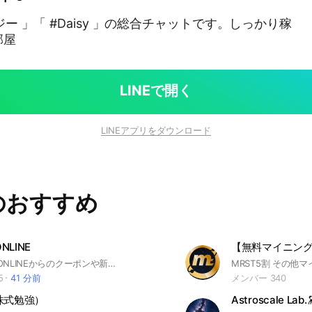
イジー 」「 #Daisy 」の総合チャットです。しっかり稼
部屋
LINEで開く
LINEアプリをダウンロード
のおすすめ
NLINE
【無料マイニン
【SOLUNA ONLINEからのクーポンや新商品追加のお知らせ】 #ポケカ #PSA
5
41 分前
メンバー 340
株式勉強）
Astroscale Lab.