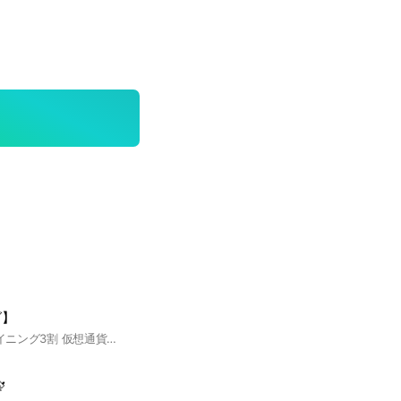
グ】
MRST5割 その他マイニング3割 仮想通貨関連2割 #MRST #仮想通貨 #マイニング
