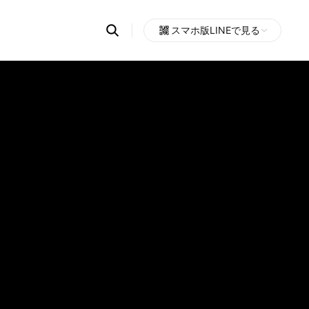
Search
スマホ版LINEで見る
OpenChats
Open
or
search
messages
area