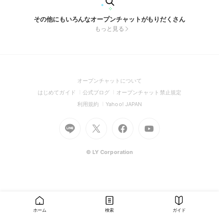
その他にもいろんなオープンチャットがもりだくさん
もっと見る
(Open
オープンチャットについて
in
(Open
(Open
(Open
はじめてガイド
公式ブログ
オープンチャット禁止規定
a
in
in
in
(Open
(Open
利用規約
Yahoo! JAPAN
new
a
a
a
in
in
window)
Go
new
Go
new
Go
Go
new
a
a
to
window)
to
window)
to
to
window)
new
new
Line
X
Facebook
Youtube
window)
window)
(Open
(Open
(Open
(Open
© LY Corporation
in
in
in
in
a
a
a
a
new
new
new
new
window)
window)
window)
window)
ホーム
検索
ガイド