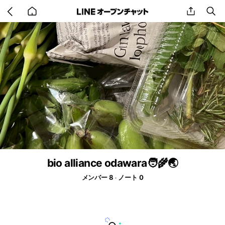
Go
share
se
back
to
home
bio alliance odawara🧑‍🌾🌏
メンバー 8
ノート 0