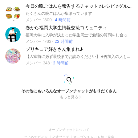
今日の晩ごはんを報告するチャット ♯レシピ ♯グルメ ♯ご飯
たくさんの晩ごはんが集まっています
メンバー 1809
4 時間前
春から福岡大学生情報交流コミュニティ
福岡大学に入学が決まった学生同士で勉強の質問をし合ったり、サークル活動の宣伝をしたり、使い方は様々！多くの福大生が気軽に交流できるコミュニティチャットになればと思います！＃福岡 ＃福岡大学 ＃勉強 ＃サークル ＃情報共有 #交流 ＃コミュニティ ＃
メンバー 1762
22 時間前
プリキュア好きさん集まれ♪
【入室前に必ず最後までお読みください】 ※再加入の人も必ず最後まで読んでください。 プリキュアが好きなら、 オタクでもにわかでもOK！ 誰でも気軽にいらっしゃい♪ ただし以下の方の入室はお断りします！ ① プリキュアの話をする気がない人 ② ファン同士、楽しく交流できない人 ③ なりきり行為 ④ 名前がキャラクター名のみの人 ※フルネームにしなければ大丈夫です。 ⑤ 質問に答えない人 承認されたことを確認でき次第、 利用規約の一読をお願いします! 質問の回答に、以下の内容を記入お願いします。 ① 回答の最初に好きな絵文字を、一つ入れてください。 ② 可愛いと思うプリキュアのキャラクターを、一人だけ書いてください。 ※必ず一人だけです。 ③ どうして、そのキャラクターを可愛いと思うのか、文章で書いてください。
メンバー 348
2 時間前
その他にもいろんなオープンチャットがもりだくさん
もっと見る
(Open
オープンチャットについて
in
(Open
(Open
(Open
はじめてガイド
公式ブログ
オープンチャット禁止規定