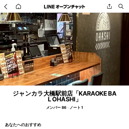
Go
share
se
back
to
home
ジャンカラ大橋駅前店「KARAOKE BA
L OHASHI」
メンバー 86
ノート 1
あなたへのおすすめ