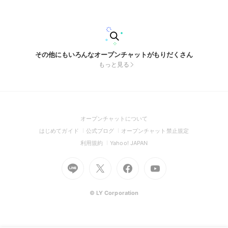
作りを一部公開など。 ・しゅーた自身の思いや本音など。 SN
S活動では公開しない貴重な内容を ここにいるしゅしゅだけで
目を通し見守ってくれ。 1月23日ワンマンライブ🔥200人への
挑戦🔥 共に戦いへ挑み、共に大きなステージを創り、 共に最
高の景色を見に行く。 しゅーたとしゅしゅだけの熱いストー
リーをここから紬だそう🤝
その他にもいろんなオープンチャットがもりだくさん
もっと見る
(Open
オープンチャットについて
in
(Open
(Open
(Open
はじめてガイド
公式ブログ
オープンチャット禁止規定
a
in
in
in
(Open
(Open
利用規約
Yahoo! JAPAN
new
a
a
a
in
in
window)
Go
new
Go
new
Go
Go
new
a
a
to
window)
to
window)
to
to
window)
new
new
Line
X
Facebook
Youtube
window)
window)
(Open
(Open
(Open
(Open
© LY Corporation
in
in
in
in
a
a
a
a
new
new
new
new