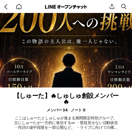
Go
share
se
back
to
home
【しゅーた】🔥しゅしゅ創設メンバー
🔥
メンバー 34
ノート 0
ここはしゅーたとしゅしゅが集まる期間限定特別グループ。
主にしゅーたが一方的に発信する📣 ・普段見せない活動状況
・作詞の途中段階を一部公開など。 ・ライブに向けての構成