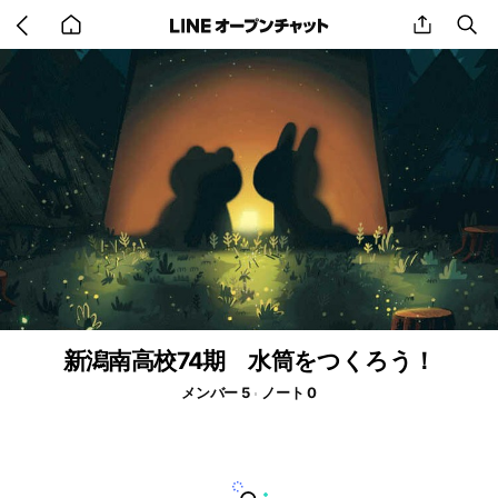
Go
share
se
back
to
home
新潟南高校74期 水筒をつくろう！
メンバー 5
ノート 0