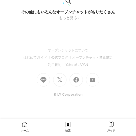
その他にもいろんなオープンチャットがもりだくさん
もっと見る
(Open
オープンチャットについて
in
(Open
(Open
(Open
はじめてガイド
公式ブログ
オープンチャット禁止規定
a
in
in
in
(Open
(Open
利用規約
Yahoo! JAPAN
new
a
a
a
in
in
window)
Go
new
Go
new
Go
Go
new
a
a
to
window)
to
window)
to
to
window)
new
new
Line
X
Facebook
Youtube
window)
window)
(Open
(Open
(Open
(Open
© LY Corporation
in
in
in
in
a
a
a
a
new
new
new
new
window)
window)
window)
window)
ホーム
検索
ガイド