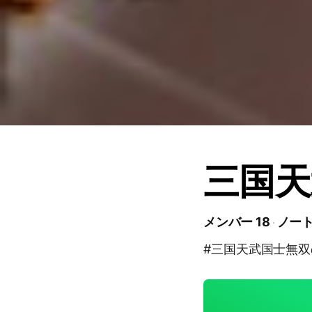
三国天
メンバー 18
ノート
#三国天武国士無