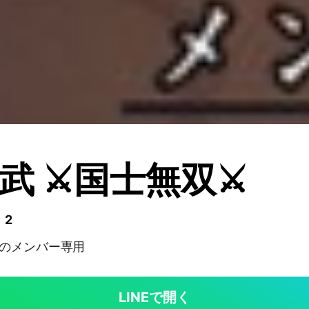
武 ⚔️国士無双⚔️
 2
双のメンバー専用
LINEで開く