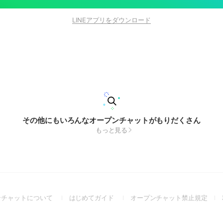
LINEアプリをダウンロード
その他にもいろんなオープンチャットがもりだくさん
もっと見る
(Open
(Open
(Ope
ンチャットについて
はじめてガイド
オープンチャット禁止規定
in
in
in
a
a
a