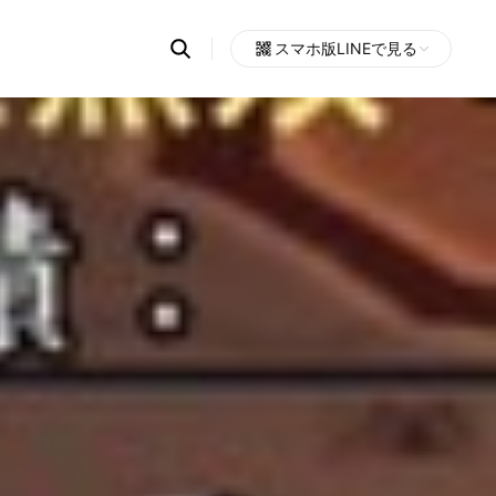
Search
スマホ版LINEで見る
OpenChats
Open
or
search
messages
area