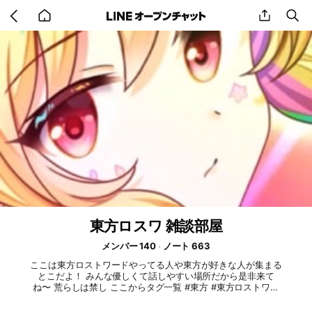
Go
share
se
back
to
home
東方ロスワ 雑談部屋
メンバー 140
ノート 663
ここは東方ロストワードやってる人や東方が好きな人が集まる
とこだよ！ みんな優しくて話しやすい場所だから是非来て
ね〜 荒らしは禁し ここからタグ一覧 #東方 #東方ロストワー
ド #東方ロスワ #東方LW #東方Project #東方lostword