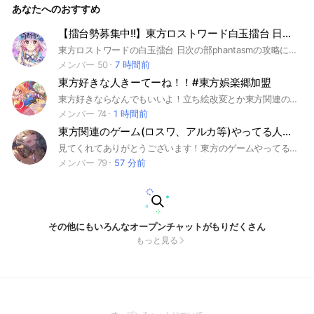
あなたへのおすすめ
【擂台勢募集中!!】東方ロストワード白玉擂台 日次の部 ファンタズム攻略会議室
東方ロストワードの白玉擂台 日次の部phantasmの攻略において、みんなで情報を寄せ集め、色んな編成を作っていこう！というオープンチャットです！ 毎日擂台3-4攻略してるガチ勢の方から、これから擂台ファンタズム頑張ってみるって人やそんな毎日擂台する訳じゃないけどって人でも全然入ってもらって大丈夫です！ (OC主もエンジョイ勢です) 日次の部以外にも週次の部も考えたり、擂台以外にもロスワの他コンテンツなどの雑談もしましょう！ みんなで楽しめるオープンチャットにしていきましょう！ p.s:Twitter民がたくさんいるます(というかほぼTwitterの人) #東方ロストワード #東ロワ #ロスワ #白玉擂台 #擂台
メンバー 50
7 時間前
東方好きな人きーてーね！！#東方娯楽郷加盟
東方好きならなんでもいいよ！立ち絵改変とか東方関連の動画とかイラストおけだよー たまにライトするよー 異形郷、こいドキの話とかイラストOKだよ 自由オプなので気軽に来てねー！ 注意:カオス、うるさいそれでもいい人は来てね！ 沢山話すよ！ 荒らさないようにね！ 副官は大事な人にしかあげませんので副官欲しい人はお帰りしてくださいそれとここの副官やメンバーのことを悪く言った方は蹴らせていただきます てぇてぇやってます
メンバー 74
1 時間前
東方関連のゲーム(ロスワ、アルカ等)やってる人来てください！雑談OK！
見てくれてありがとうございます！東方のゲームやってる人が話をするところです！雑談OKです！基本何しても大丈夫です！(荒らし、他人を不快にさせること以外)
メンバー 79
57 分前
その他にもいろんなオープンチャットがもりだくさん
もっと見る