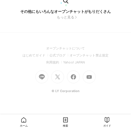
その他にもいろんなオープンチャットがもりだくさん
もっと見る
(Open
オープンチャットについて
in
(Open
(Open
(Open
はじめてガイド
公式ブログ
オープンチャット禁止規定
a
in
in
in
(Open
(Open
利用規約
Yahoo! JAPAN
new
a
a
a
in
in
window)
Go
new
Go
new
Go
Go
new
a
a
to
window)
to
window)
to
to
window)
new
new
Line
X
Facebook
Youtube
window)
window)
(Open
(Open
(Open
(Open
© LY Corporation
in
in
in
in
a
a
a
a
new
new
new
new
window)
window)
window)
window)
ホーム
検索
ガイド