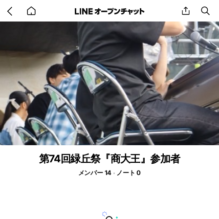
Go
share
se
back
to
home
第74回緑丘祭『商大王』参加者
メンバー 14
ノート 0