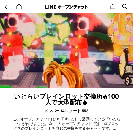
Go
share
se
back
to
home
いとらいブレインロット交換所🔥100
人で大型配布🔥
メンバー 141
ノート 553
このオープンチャットはYouTubeとして活動している『いとら
い』が作りました。👍 このオープンチャットでは、ロブロッ
クスのブレインロットを盗むの交換をするチャットです。🙏 -