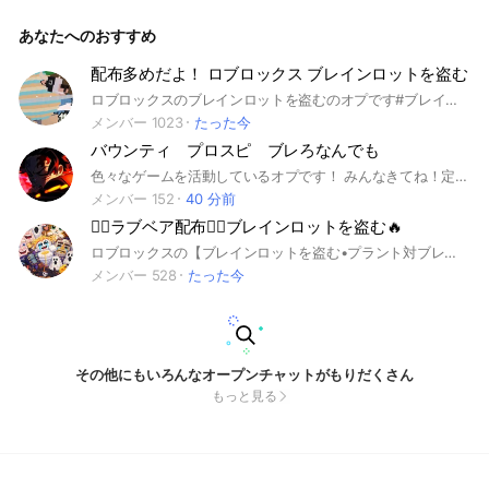
ルール- 交換の詐欺は禁止🈲 暴言、下ネタ、荒らし、スパムな
ど禁止 違反がありましたら即退出させます🙏 もし詐欺をされ
あなたへのおすすめ
た場合ただちに報告をお願いします。 もし詐欺が発覚した場
合は晒させていただきます🙇 交換の際は仲介が居ますので、
その方に仲介を頼んでも全然大丈夫です。 だが、仲介の方も
配布多めだよ！ ロブロックス ブレインロットを盗む
あまり時間がないのでもし仲介がない場合は話し合って決めて
ロブロックスのブレインロットを盗むのオプです#ブレインロットを盗む#ブレインロット#ブレインロッド#ブレーノートを盗む
ください。 オプチャ主(いとらい)のサーバーでやることもでき
ます。 仲介が居ない場合は動画を撮ってもらうと助かります
メンバー 1023
たった今
🙏 もし詐欺られたとしても動画があればこちらでも対応でき
バウンティ プロスピ ブレろなんでも
る可能性があります。 そして、たまに配布なども行なって行
こうと思います。配布の場合は完全にランダムです。🙇 何か
色々なゲームを活動しているオプです！ みんなきてね！定期的に配布もあるからぜひきてねー‼️‼️
質問などがありましたらぜひ聞いてください🙏👍 楽しく交換
メンバー 152
40 分前
しましょう🔥👍 #ブレインロットを盗む #ロブロ #交換
❤️‍🔥ラブベア配布❤️‍🔥ブレインロットを盗む🔥
ロブロックスの【ブレインロットを盗む•プラント対ブレーノート】が主なオプです。その他の別ゲーの話も全然ok！クロトレok！ 詐欺❌荒らし❌即抜け❌過度な暴言、煽り❌ 皆で仲良く楽しく話したりゲームしましょー #庭を成長させる#庭を育てる#グロウガーデン#ロブロックス#ブロフル#トイタワ#ペトシュミ#ペットシュミレーター#bloxfruits#魔術師タワーディフェンス#トイレットタワーディフェンス#TTD
メンバー 528
たった今
その他にもいろんなオープンチャットがもりだくさん
もっと見る