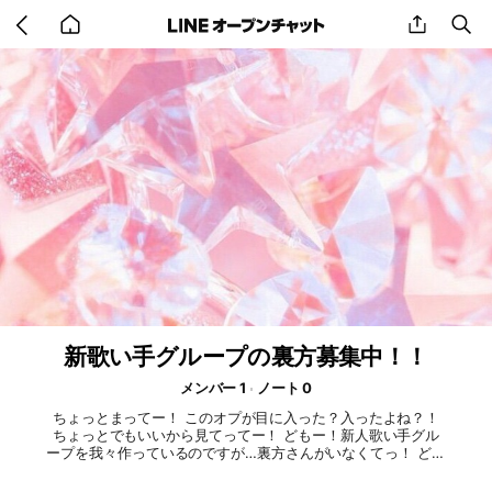
Go
share
se
back
to
home
新歌い手グループの裏方募集中！！
メンバー 1
ノート 0
ちょっとまってー！ このオプが目に入った？入ったよね？！
ちょっとでもいいから見てってー！ どもー！新人歌い手グル
ープを我々作っているのですが…裏方さんがいなくてっ！ どな
たかなってくれませんか？！ 自分にはできないそう思ったき
み！できるよっ！だって、興味があるからここまで見てくれた