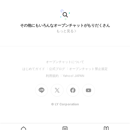
んだよね？！ それだけで、十分裏方の素質があるっ！ 年齢制
限はなしっ！ 性別も問いませんっ！ すこーし入るだけでいい
からっ！はいってみない？初心者さんでも大丈夫！一緒に勉強
して、一緒に作っていこ？ もう既に居る役職 歌い手(6) 募集
役職 絵師 作詞 作曲 MIX MV 編集 ぜひぜひ入ってみて？！面
その他にもいろんなオープンチャットがもりだくさん
接はあるかもだけど…きみならきっと大丈夫！ #歌い手#裏方#
もっと見る
絵師#作曲#作詞#MIX#MV#編集#初心者OK
(Open
オープンチャットについて
in
(Open
(Open
(Open
はじめてガイド
公式ブログ
オープンチャット禁止規定
a
in
in
in
(Open
(Open
利用規約
Yahoo! JAPAN
new
a
a
a
in
in
window)
Go
new
Go
new
Go
Go
new
a
a
to
window)
to
window)
to
to
window)
new
new
Line
X
Facebook
Youtube
window)
window)
(Open
(Open
(Open
(Open
© LY Corporation
in
in
in
in
a
a
a
a
new
new
new
new
window)
window)
window)
window)