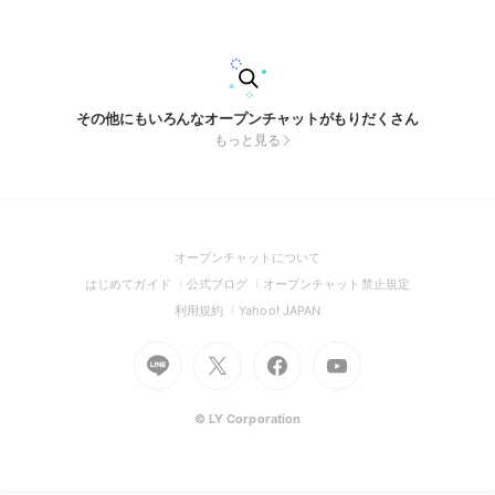
colorfulstreet #いれりす
その他にもいろんなオープンチャットがもりだくさん
もっと見る
(Open
オープンチャットについて
in
(Open
(Open
(Open
はじめてガイド
公式ブログ
オープンチャット禁止規定
a
in
in
in
(Open
(Open
利用規約
Yahoo! JAPAN
new
a
a
a
in
in
window)
Go
new
Go
new
Go
Go
new
a
a
to
window)
to
window)
to
to
window)
new
new
Line
X
Facebook
Youtube
window)
window)
(Open
(Open
(Open
(Open
© LY Corporation
in
in
in
in
a
a
a
a
new
new
new
new