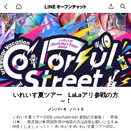
Go
share
se
back
to
home
いれいす夏ツアー LaLaアリ参戦の方
～！
メンバー 4
ノート 5
いれいす夏ツアー2026 colorfulstreet 参戦の方募集！ ・即抜
け❌ ・無言抜け❌ 同担拒否や地雷の方は自衛お願いします🙏
仲良くしましょっ！！！ #いれいす #いれいす夏ツアー2026 #