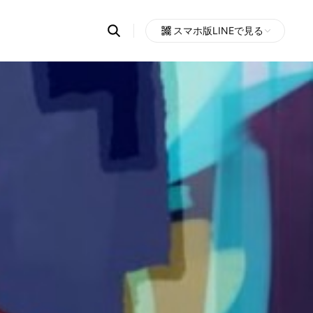
Search
スマホ版LINEで見る
OpenChats
Open
or
search
messages
area