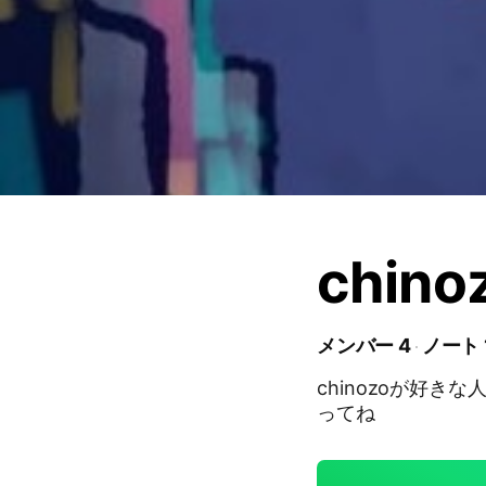
chin
メンバー 4
ノート 
chinozoが好
ってね