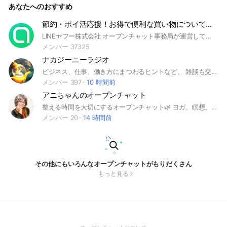
あなたへのおすすめ
天日塩#無農薬#ダイエット#アトピー#アンチエイジング#腸活
#セロトニン#花粉症
節約・ポイ活応援！お得で便利な買い物について話す部屋【LY公式運営】
LINEヤフー株式会社 オープンチャット事務局が運営しています。
メンバー 37325
ナカジーニーラジオ
ビジネス、仕事、働き方にまつわるヒントなど、 雑談も交えて一日のスタートを癒しの声でお届けします♨️ ぜひラジオ感覚の『ながら聞き』をお楽しみください😊
メンバー 397
10 時間前
アニちゃんのオープンチャット
整える時間を大切にするオープンチャット🌿 ヨガ、瞑想、キャンドルを通して、心と身体、自分自身に戻る時間をお届けしています。 7月は毎日「朝5分瞑想」を開催中。 これから気分や季節に合わせて、呼吸・瞑想・小さな実践も開いていく予定です。
メンバー 20
14 時間前
その他にもいろんなオープンチャットがもりだくさん
もっと見る