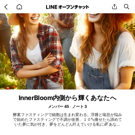
Go
share
se
back
to
home
InnerBloom内側から輝くあなたへ
メンバー 45
ノート 3
酵素ファスティングで細胞は生まれ変わる。浮腫と喘息が悩み
で始めたファスティングで不調が改善、１０㌔痩せたら諦めて
いた夢に気が付き、夢をどんどん叶えていける私に🌈 あなた
も本来の自分を取り戻し、もっと輝いていけます💞#酵素#フ
ァスティング#マクロビ#玄米食#発酵食#ゼロプラ# 無添加#