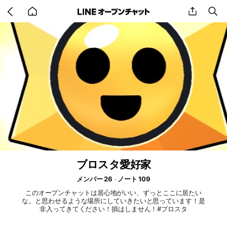
Go
share
se
back
to
home
ブロスタ愛好家
メンバー 26
ノート 109
このオープンチャットは居心地がいい、ずっとここに居たい
な。と思わせるような場所にしていきたいと思っています！是
非入ってきてください！損はしません！#ブロスタ