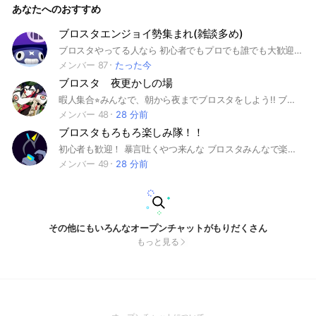
あなたへのおすすめ
ブロスタエンジョイ勢集まれ(雑談多め)
ブロスタやってる人なら 初心者でもプロでも誰でも大歓迎です！ 雑談もオッケーです！！ 活発な方や浮上を募集しています！低浮上の方でも入ってくれるだけで嬉しいのでよかったら是非入ってください‼️ 荒らし、即抜けアカウント売買は禁止 あとややこしくなるから名前同じにするのも禁止とします！ #ブロスタ #BrawlStars #雑談 #Supercell #ゲーム #初心者歓迎 #上級者歓迎 #ランク #トロ上げ #フレンド募集 #クラブ募集 #イベント #キャリー #攻略 #VCなし #中学生歓迎 #高校生歓迎 #毎日活動 #誰でも歓迎
メンバー 87
たった今
ブロスタ 夜更かしの場
暇人集合⭐︎みんなで、朝から夜までブロスタをしよう!! ブロスタをはじめたての初心者🔰から上級者まで、誰でも入ってよき!雑談をするだけもよき!そして、みんなで楽しくゲームするのも良き！とにかく楽しいからみんな入って!!!エリートまでならキャリーするよ⭐︎ #ゲーム#ブロスタ みんなで楽しもうーーー!!!
メンバー 48
28 分前
ブロスタもろもろ楽しみ隊！！
初心者も歓迎！ 暴言吐くやつ来んな ブロスタみんなで楽しみたい人とか雑談したい人とかきてねー ⚠️宣伝目的のバカは来ないでください #ブロスタ
メンバー 49
28 分前
その他にもいろんなオープンチャットがもりだくさん
もっと見る