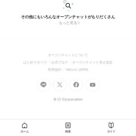
その他にもいろんなオープンチャットがもりだくさん
もっと見る
(Open
オープンチャットについて
in
(Open
(Open
(Open
はじめてガイド
公式ブログ
オープンチャット禁止規定
a
in
in
in
(Open
(Open
利用規約
Yahoo! JAPAN
new
a
a
a
in
in
window)
Go
new
Go
new
Go
Go
new
a
a
to
window)
to
window)
to
to
window)
new
new
Line
X
Facebook
Youtube
window)
window)
(Open
(Open
(Open
(Open
© LY Corporation
in
in
in
in
a
a
a
a
new
new
new
new
window)
window)
window)
window)
ホーム
検索
ガイド