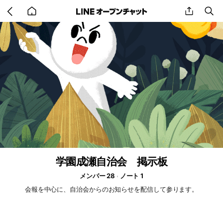
Go
share
se
back
to
home
学園成瀬自治会 掲示板
メンバー 28
ノート 1
会報を中心に、自治会からのお知らせを配信して参ります。