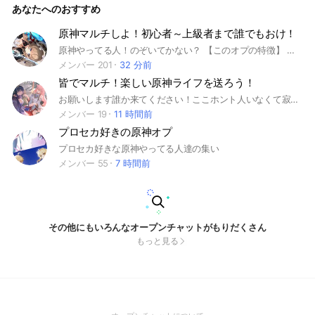
あなたへのおすすめ
原神マルチしよ！初心者～上級者まで誰でもおけ！
原神やってる人！のぞいてかない？ 【このオプの特徴】 ・みんなマルチ大好きだから、マルチ募集したら誰かしらは来てくれます！ ・聖遺物の質問等にはめちゃ詳細すぎるアドバイスが返ってきます！ ・不定期にライトやってます！新規さんも遠慮せず入ってきてね〜 ・しっかりとした管理体制により荒らしが入ってきたことはありません！ 興味が湧き始めたそこのあなた！この楽しく個性豊かなオプに入ってみませんか？？ 入ったら名前の横に世界ランク書くのと、ノートに自己紹介もお願いします！ 大事なノートも確認してね！ ゆるくやっていく予定ですが即抜けや荒らしは強制退会、再参加禁止とさせていただきます みんなで楽しくやってこ！！ #原神 #初心者 #原神マルチ #雑談 開設 2024/10/22 100人🎊 2024/12/12 200人🎊 2025/3/8
メンバー 201
32 分前
皆でマルチ！楽しい原神ライフを送ろう！
お願いします誰か来てください！ここホント人いなくて寂しぃです！＼(^o^)／お願いします！原神楽しいからね？お願い！
メンバー 19
11 時間前
プロセカ好きの原神オプ
プロセカ好きな原神やってる人達の集い
メンバー 55
7 時間前
その他にもいろんなオープンチャットがもりだくさん
もっと見る