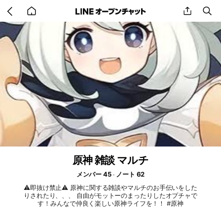
Go
share
se
back
to
home
原神 雑談 マルチ
メンバー 45
ノート 62
⚠️即抜け禁止⚠️ 原神に関する雑談やマルチのお手伝いをした
りされたり、、、 自由がモットーのまったりしたオプチャで
す！みんなで仲良く楽しい原神ライフを！！ #原神