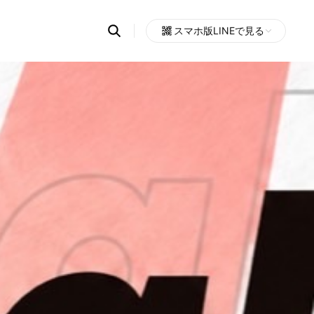
Search
スマホ版LINEで見る
OpenChats
Open
or
search
messages
area