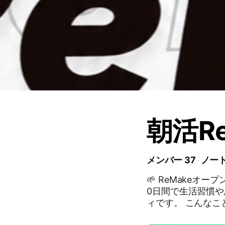
朝活Re
メンバー 37
ノート
🌱 ReMakeオープンチャッ
0日間で生活習慣
ィです。 こんなことに活用します✨ ・毎日の行動宣言 ・実践報告・振
り返り ・質問・相