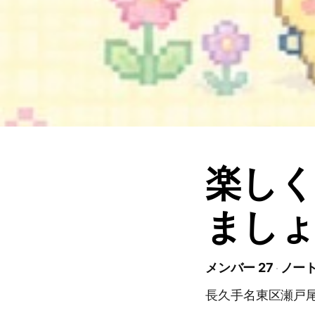
楽しく
まし
メンバー 27
ノート
長久手名東区瀬戸尾