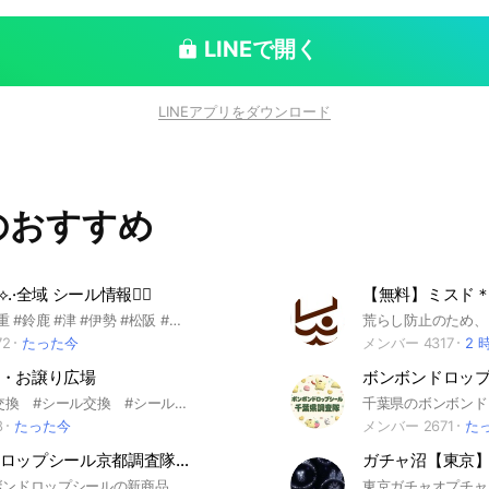
LINEで開く
LINEアプリをダウンロード
のおすすめ
⟡.·全域 シール情報❤️‍🔥
#シール #三重 #鈴鹿 #津 #伊勢 #松阪 #名張 #四日市 #亀山
72
たった今
メンバー 4317
2 
・お譲り広場
#シール #交換 #シール交換 #シールお譲り #トレード
8
たった今
メンバー 2671
た
ボンボンドロップシール京都調査隊#シルパト
京都のボンボンドロップシールの新商品、入荷情報や発見情報などをみんなで調査するオプチャ #シル活 #ボンドロ