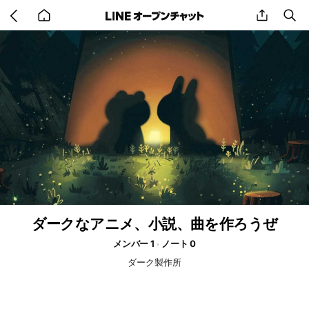
Go
share
se
back
to
home
ダークなアニメ、小説、曲を作ろうぜ
メンバー 1
ノート 0
ダーク製作所