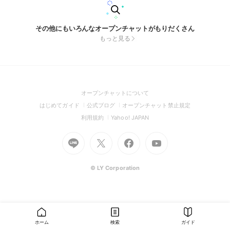
その他にもいろんなオープンチャットがもりだくさん
もっと見る
(Open
オープンチャットについて
in
(Open
(Open
(Open
はじめてガイド
公式ブログ
オープンチャット禁止規定
a
in
in
in
(Open
(Open
利用規約
Yahoo! JAPAN
new
a
a
a
in
in
window)
Go
new
Go
new
Go
Go
new
a
a
to
window)
to
window)
to
to
window)
new
new
Line
X
Facebook
Youtube
window)
window)
(Open
(Open
(Open
(Open
© LY Corporation
in
in
in
in
a
a
a
a
new
new
new
new
window)
window)
window)
window)
ホーム
検索
ガイド