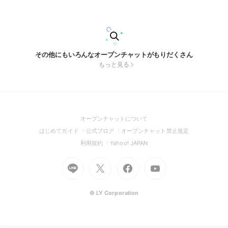
その他にもいろんなオープンチャットがもりだくさん
もっと見る
(Open
オープンチャットについて
in
(Open
(Open
(Open
はじめてガイド
公式ブログ
オープンチャット禁止規定
a
in
in
in
(Open
(Open
利用規約
Yahoo! JAPAN
new
a
a
a
in
in
window)
Go
new
Go
new
Go
Go
new
a
a
to
window)
to
window)
to
to
window)
new
new
Line
X
Facebook
Youtube
window)
window)
(Open
(Open
(Open
(Open
© LY Corporation
in
in
in
in
a
a
a
a
new
new
new
new