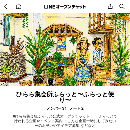
Go
share
se
back
to
home
ひらら集会所ふらっと〜ふらっと便
り〜
メンバー 31
ノート 2
#ひらら集会所ふらっと公式オープンチャット ・ふらっとで
行われる企画やイベント案内 ・こんな企画一緒にしてみたい
ーのお誘いやアイデア募集 などなど