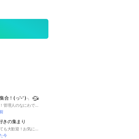
(っ'-' )╮ =͟͟͞͞🍙
みなさんこんにちは！管理人のなにわです。ここは鉄道好きが集まるオプです！初心者も大歓迎！雑談もOK！ルールゆるゆるです！是非来てね！ #鉄道#乗り物#(っ'-' )╮ =͟͟͞͞🍙
分前
好きの集まり
専門的な知識がなくても大歓迎！お気に入りの撮影地とか思う存分語り合おう！ 撮り鉄、飛行機、風景の撮影を教わりたいなら写真アドバイスまで〜 ⚠︎以下の主な行為は量など関係なく即刻強制退会になる場合があります。 1．荒らし(暴言や副官権限を使った強制退会) 2．個人情報などの過剰な発言・質問 3．淫夢系(下系)発言←スレッドなどの見ない場所でもやっている場合は即刻強制退会です。 初期アイコン・アイコン無しの方は承認を見送らせていただく場合がございます。 過疎すぎてオルメン（@all）する事がありますが、ご了承を 参加リクエストは、"基本"7:00〜22:30に承認されます。（例外あり） 以下ルールを守って楽しくトークしよう！ #鉄道 #鉄道写真 #音鉄
た今