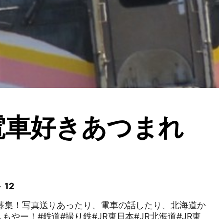
電車好きあつまれ
 12
大募集！写真送りあったり、電車の話したり、北海道か
もやー！#鉄道#撮り鉄#JR東日本#JR北海道#JR東