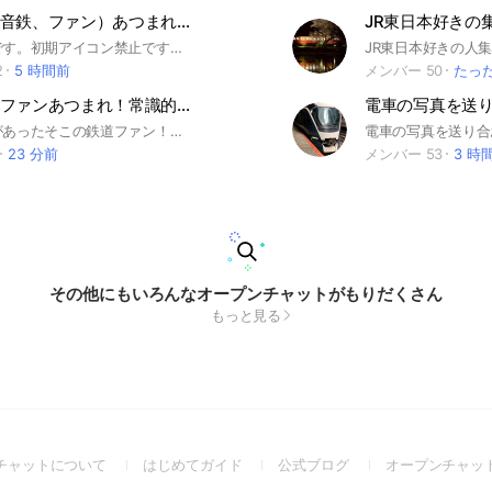
鉄道好き（音鉄、ファン）あつまれー！しりとり クイズ 飯テロ
JR東日本好きの集
鉄道の雑談です。初期アイコン禁止です。 ですが顔写真以外のアイコンでお願いします 現在承認制にしていますがすぐ承認します 目標100人です。少しでも応援したいと思った方はよろしくお願いします。 特に初めて入る方にはおすすめだと思います。 よろしくお願いします DISCORDのアカウントをお持ちの方はどうぞ https://discord.gg/FbhakfAmW #鉄道 #発車メロディー ＃しりとり 鉄道#鉄オタ#撮り鉄#音鉄#乗り鉄#雨鉄#電車#気動車#記者#機関車#JR#東武#西武#京急#東急#京王#京成#小田急#秩父鉄道#北総鉄道#芝山電気鉄道#東葉高速鉄道#東京メトロ#流鉄#つくばエクスプレス#横浜高速鉄道#みなとみらい線#埼玉高速鉄道#埼玉スタジアム線#東京臨海高速鉄道#りんかい線#ゆりかもめ#阪急#阪神#京阪#南海#広電#東京都交通局#横浜市交通局#神戸市交通局#札幌市交通局#仙台市交通局#福岡市交通局#名鉄#近鉄#IRいしかわ鉄道#あいの風とやま鉄道#ハピライン福井#相鉄#ゆいレール#東京モノレール#大阪モノレール#山手線#中央線#南北線#東西線#東海道線#東北本線#新幹線#音鉄#ハピラインふくい#TSA#TU加盟#初心者#KH#RG#AKH#大歓迎#KTG#SER#SBE #SOU
2
5 時間前
メンバー 50
たっ
善良な鉄道ファンあつまれ！常識的ルールを守れる人が入れる鉄オタ鉄道ファン、撮り鉄オプ！学生カモン！
電車の写真を送
ちょっと目があったそこの鉄道ファン！こっち来て！まじでここ楽しいから！ このオープンチャットは、ルールを守れる鉄オタ・鉄道好きなら誰でも参加OKです。 鉄道の話だけでなく雑談もOK。ため口も大丈夫です。ただ、迷惑行為やルール違反は処罰を下します。 禁止事項 ・ 迷惑鉄の参加（線路侵入、乗り出し撮影、鉄道会社への迷惑行為など） ・ 他人の写真を悪く言う・馬鹿にする発言 ・ 暴言や差別的な発言 ・メインチャットでの下ネタ・卑猥な画像投稿 ・ 許可なしの宣伝（管理人に許可済みの場合のみ可） ・ ネットの画像を自分の写真として投稿すること ・ 出会い目的での参加 ・鉄オタ、鉄道好きか確認できる物が無い人の参加。 違反した場合 1回目：警告＋記録 2回目：強制退会・再参加禁止 ルールは急な変更がされる場合があります。 みんなでルールを守って楽しく交流しましょう。 #鉄道ファン#鉄道#乗り鉄#駅弁#鉄道会社#JR#私鉄#ロブロックス#ロブロックス鉄道#ロブ鉄#中学生#撮り鉄#スジ
電車の写真を送り合
23 分前
メンバー 53
3 時
その他にもいろんなオープンチャットがもりだくさん
もっと見る
(Open
(Open
(Open
チャットについて
はじめてガイド
公式ブログ
オープンチャッ
in
in
in