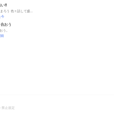
い!!
JR東日本好きの人集まろう 色々話して盛り上がろー!! JR東日本以外の話題ももちろんOK 気軽に入ってね #鉄道好き #JR北海道 #JR東日本 #JR東海 JR西日本 #JR四国 #JR九州
た今
り合おう
おう。
間前
(Open
ト禁止規定
in