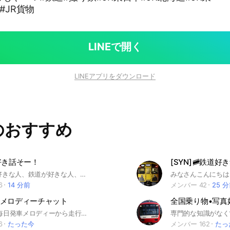
#JR貨物
LINEで開く
LINEアプリをダウンロード
のおすすめ
好き話そー！
[SYN]🚞鉄道好き集合！
JR東日本が好きな人、鉄道が好きな人、電車が分からないけど電車について知りたい人に入ってほしいです！ 質問や写真の共有もよし！雑談もよしです！ 好きなように使って下さい！ 【禁止事項】 ・荒らし ・即抜け ・出会い目的 ・暴言、辞誇中傷 ・下ネタ等の発言 ・個人情報の聞き出し ・LINEの利用規約で禁止されているもの ・その他、言われた側が不愉快と感じるもの 【注意】 初期アイコンの場合は承認を通しません。 【お願い】 参加したら、大事なノート内【初めての方向け】の『禁止事項』『注意事項』を“もう一度”ご確認ください。ご協力をお願いします。 【立入禁止】【許可必要】と書かれたサブオープンチャットには入らないようお願いします。 #鉄道 #JR東日本 #雑談 #電車 #鉄道写真
6
14 分前
メンバー 42
25 
メロディーチャット
全国乗り物•写真
音鉄必見！ 毎日発車メロディーから走行音・乗り鉄など幅広い話題で盛り上がるオープンチャットです！ 発車メロディーの情報が素早く手に入る！ 色々な世代の人が参加していて、機材やスピーカーの情報も多く話されています！ あなたの好きな発車メロディーを語り合いませんか？ 初期アイコンは禁止です。入室後は必ずルールを読んでから挨拶をしましょう！ #発車メロディ #音鉄 #電車 #鉄道
6
たった今
メンバー 162
たっ