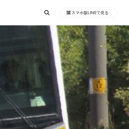
Search
スマホ版LINEで見る
OpenChats
Open
or
search
messages
area