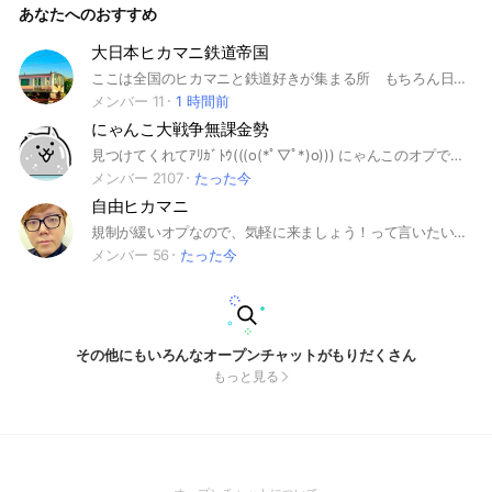
あなたへのおすすめ
大日本ヒカマニ鉄道帝国
ここは全国のヒカマニと鉄道好きが集まる所 もちろん日本以外でも大歓迎 とりあえずヒカマニ民と鉄道民は抜ける👍 #ヒカマニ #鉄道 #ヒカニチ #撮り鉄 20人目標にしてますｶﾄﾛ
メンバー 11
1 時間前
にゃんこ大戦争無課金勢
見つけてくれてｱﾘｶﾞﾄｳ(((o(*ﾟ▽ﾟ*)o))) にゃんこのオプでせ ゆるーく雑談してるから来てみてね♪ にゃんこ以外の雑談はサブオプでできるよ！ 初心者も上級者も大歓迎！ 課金してても入って大丈夫です！ #にゃんこ大戦争#無課金勢#雑談#攻略
メンバー 2107
たった今
自由ヒカマニ
規制が緩いオプなので、気軽に来ましょう！って言いたいじゃないですか！ ヒカキンマニア達が雑談したり、素材共有したりするオープンチャット。 #ヒカマニ#セイマニ#hikakin_mania#ヒカキン#セイキン#ワホー#宣伝#ヒカニチ
メンバー 56
たった今
その他にもいろんなオープンチャットがもりだくさん
もっと見る