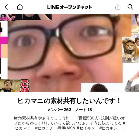
Go
share
se
back
to
home
ヒカマニの素材共有したいんです！
メンバー 263
ノート 18
let's素材共有やぁりましょう‼️ (目標530人) 規則が緩いオ
プだからゆっくりしていって欲しいなぁ、そうに決まってる #
ヒカマニ #ヒカニチ #HIKAKIN #セイキン #ヒカキン #
ヒカキンマニア #ヒカマー