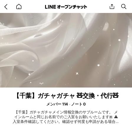
Go
share
se
back
to
home
【千葉】ガチャガチャ 🧸交換・代行🧸
メンバー 114
ノート 0
【千葉】ガチャガチャメイン情報交換のサブルームです。 メ
インルームと同じお名前でのご入室をお願いいたします🎀 ⚠️
入室条件確認してください。確認せず何度も申請がある場合は
メインルームも強制退出となります。 #千葉 #ガチャガチャ #
交換 #代行