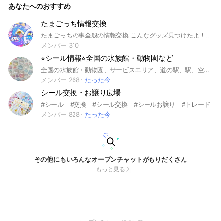
あなたへのおすすめ
たまごっち情報交換
たまごっちの事全般の情報交換 こんなグッズ見つけたよ！ こんなふうに育ったよ！なんでも🆗 思いやりを大切に優しいオープンチャットになりますように🌟 前のオープンチャットが無くなってしまったので、勝手ながら情報交換用のチャットを作成しました。 #たまごっち #tamagotchi
メンバー 310
⭐︎シール情報⭐︎全国の水族館・動物園など
全国の水族館・動物園、サービスエリア、道の駅、駅、空港、地域限定などのシール情報をお願いします！ 情報待ちの方はいなくてみなさん活発に動いているので有益な情報が毎日多数です。
メンバー 268
たった今
シール交換・お譲り広場
#シール #交換 #シール交換 #シールお譲り #トレード
メンバー 828
たった今
その他にもいろんなオープンチャットがもりだくさん
もっと見る