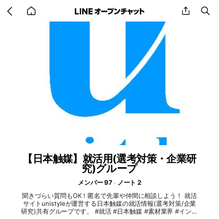
Go
share
se
back
to
home
【日本触媒】就活用(選考対策・企業研
究)グループ
メンバー 97
ノート 2
聞きづらい質問もOK！匿名で先輩や仲間に相談しよう！ 就活
サイトunistyleが運営する日本触媒の就活情報(選考対策/企業
研究)共有グループです。 #就活 #日本触媒 #素材業界 #インタ