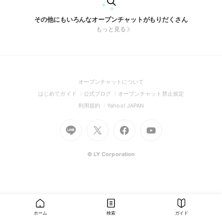
その他にもいろんなオープンチャットがもりだくさん
もっと見る
(Open
オープンチャットについて
in
(Open
(Open
(Open
はじめてガイド
公式ブログ
オープンチャット禁止規定
a
in
in
in
(Open
(Open
利用規約
Yahoo! JAPAN
new
a
a
a
in
in
window)
Go
new
Go
new
Go
Go
new
a
a
to
window)
to
window)
to
to
window)
new
new
Line
X
Facebook
Youtube
window)
window)
(Open
(Open
(Open
(Open
© LY Corporation
in
in
in
in
a
a
a
a
new
new
new
new
window)
window)
window)
window)
ホーム
検索
ガイド