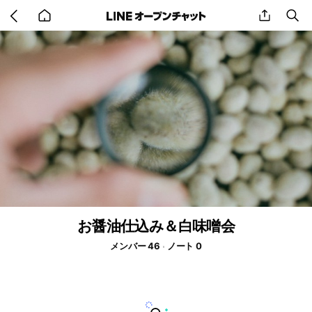
Go
share
se
back
to
home
お醤油仕込み＆白味噌会
メンバー 46
ノート 0