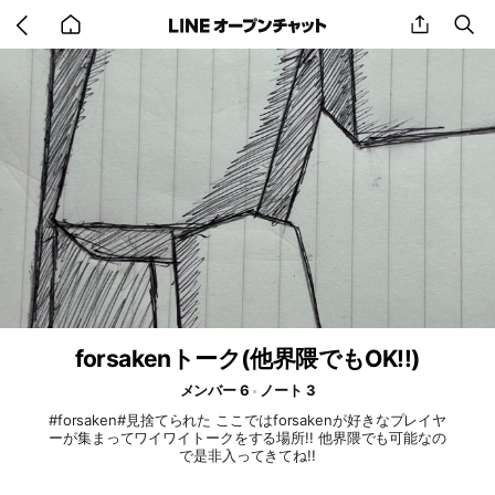
Go
share
se
back
to
home
forsakenトーク(他界隈でもOK!!)
メンバー 6
ノート 3
#forsaken#見捨てられた ここではforsakenが好きなプレイヤ
ーが集まってワイワイトークをする場所!! 他界隈でも可能なの
で是非入ってきてね!!