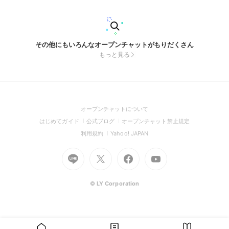
その他にもいろんなオープンチャットがもりだくさん
もっと見る
(Open
オープンチャットについて
in
(Open
(Open
(Open
はじめてガイド
公式ブログ
オープンチャット禁止規定
a
in
in
in
(Open
(Open
利用規約
Yahoo! JAPAN
new
a
a
a
in
in
window)
Go
new
Go
new
Go
Go
new
a
a
to
window)
to
window)
to
to
window)
new
new
Line
X
Facebook
Youtube
window)
window)
(Open
(Open
(Open
(Open
© LY Corporation
in
in
in
in
a
a
a
a
new
new
new
new
window)
window)
window)
window)