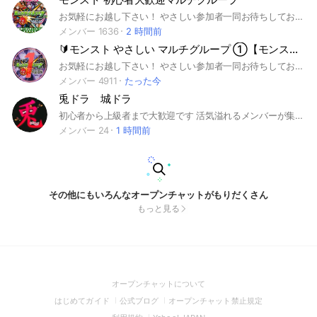
お気軽にお越し下さい！ やさしい参加者一同お待ちしております。 コラボを全力でやります。 モンストマルチ用グループとなります。 初心者さんのサポートを行っております。 その他、メダル、神殿専用系列グループがあります。 #チョイス #チョイスガチャ #マルチガチャ #モンスターストライク #モンスト #もんすと #コラボ #こらぼ #運極 #モンストの日 #超究極 #もんすと #DNA #大規模 #最大 #初心者 #初心者歓迎 #コイン #オラコイン #鬼滅 #守護 #守護獣 #絆のカケラ #超究極 #マルチ募集 #XFLAG #PARK #XFLAG PARK 2022 #エックスフラッグ #えっくすふらっぐ #フラパ #ふらぱ #秘海 #秘海の冒険船
メンバー 1636
2 時間前
🔰モンスト やさしい マルチグループ ①【モンスターストライク】
お気軽にお越し下さい！ やさしい参加者一同お待ちしております。 #サカモトデイズ コラボを全力でやります。 モンストマルチ用グループとなります。 初心者さんのサポートを行っております。 その他、メダル、神殿専用系列グループがあります。 #呪術廻戦 #フリーレン #チョイスガチャ #マルチガチャ #コイン #遊戯王 #モンスターストライク #モンスト #もんすと #コラボ #こらぼ #運極 #モンストの日 #ガンダム #超究極 #DNA #大規模 #最大 #初心者 #初心者歓迎 #コイン #オラコイン #守護獣 #絆のカケラ #超究極 #マルチ募集 #XFLAG #エックスフラッグ #フラパ #秘海 #秘海の冒険船
メンバー 4911
たった今
兎ドラ 城ドラ
初心者から上級者まで大歓迎です 活気溢れるメンバーが集まってます!! 城ドラやってない方でも参加可 自己紹介は強制でIDか写真が必要です #エンジョイ勢#ガチ勢#幅広いメンバー#城ドラ#雑談
メンバー 24
1 時間前
その他にもいろんなオープンチャットがもりだくさん
もっと見る
(Open
オープンチャットについて
in
(Open
(Open
(Open
はじめてガイド
公式ブログ
オープンチャット禁止規定
a
in
in
in