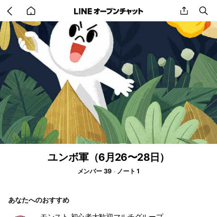
Go
share
se
back
to
home
ユンボ軍（6月26〜28日）
メンバー 39
ノート 1
あなたへのおすすめ
モンスト 初心者大歓迎マルチグループ