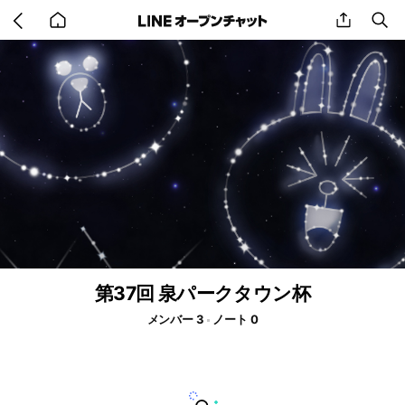
Go
share
se
back
to
home
第37回 泉パークタウン杯
メンバー 3
ノート 0