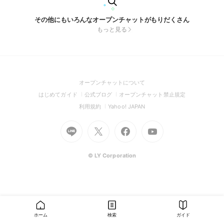
その他にもいろんなオープンチャットがもりだくさん
もっと見る
(Open
オープンチャットについて
in
(Open
(Open
(Open
はじめてガイド
公式ブログ
オープンチャット禁止規定
a
in
in
in
(Open
(Open
利用規約
Yahoo! JAPAN
new
a
a
a
in
in
window)
Go
new
Go
new
Go
Go
new
a
a
to
window)
to
window)
to
to
window)
new
new
Line
X
Facebook
Youtube
window)
window)
(Open
(Open
(Open
(Open
© LY Corporation
in
in
in
in
a
a
a
a
new
new
new
new
window)
window)
window)
window)
ホーム
検索
ガイド