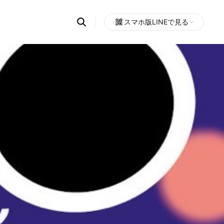
Search
スマホ版LINEで見る
OpenChats
Open
or
search
messages
area