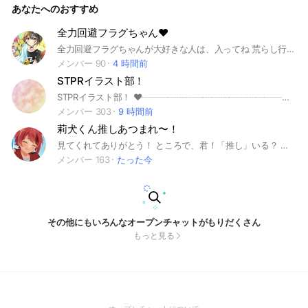
あなたへのおすすめ
全力回避フラグちゃん❤️
全力回避フラグちゃんが大好きな人は、入ってね 荒らし行為、喧嘩、悪口は絶対ダメ、個人情報もダメ！雑談もしていいよー、アイコンはなんでもいいよー ノート確認よろしく！
メンバー 90
4 時間前
STPRイラスト部！
STPRイラスト部！ ❤︎︎︎︎┈┈┈┈┈┈┈┈┈┈┈┈┈┈┈┈┈┈┈❤︎ こんにちは！管理人のこむぎです！ (今は事情があって管理人さん不在なので別の方がやっております!) ここでは、みんなでイラストを見せあったり、アドバイス等をし合って楽しむ場です！✏️ 雑談、歌枠などたくさんのライブトークを行っています！✨ タメ口大歓迎⭕ みんなノリいい️⭕️ イラスト見る専️も⭕️ 本当にみんなノリがいいので、入って楽しくないこと絶対無い！！！ 「通知が多いな」と感じた方は、通知回避部屋でも大丈夫👌🏻‎ 大事なノートはしっかり読んで、把握すること👍🏻 サブオプに入る前に、本オプに入ってね♪ そこの君も是非入ってみてね🍀.* ❤︎︎︎︎┈┈┈┈┈┈┈┈┈┈┈┈┈┈┈┈┈┈┈❤︎ 🎉〜歴史〜🎉 2025/5/4 開設 2025/6/2 50人達成 2025/6/19 100人達成 2025/7/4 150人達成 2025/7/17 200人達成 2025/7/26 250人達成 2025/8/29 300人達成 #STPR #すとぷり #Knight X #AMPTAK×COLORS #めておら #すにすて
メンバー 303
9 時間前
莉犬くん推しあつまれ〜！
見てくれてありがとう！ ところで、君！「推し」いる？ いてもいなくてもこのオープンチャットに入ったら、すとぷりのこと、STPRのこといっぱいアドバイスとか？もらって知っちゃおう！ 莉犬くんの事いっぱい語ろーね！ 注意⚠ 嫌だなと思ったら即抜けOK◯ でも抜ける前に一言言ってから抜けないとだめ！🙅 初期アイコンで入ってくるのもだめだよ😉 莉犬くんのこと以外にもいろいろ喋るよ! 下ネタ、暴言不快な言葉絶対なし！煽り無しで！ あとあと!!楽しめそうだったら! 約束守れたら入ってね！ お願いします♪ #莉犬くん#すとぷり#STPR#雑談
メンバー 163
たった今
その他にもいろんなオープンチャットがもりだくさん
もっと見る