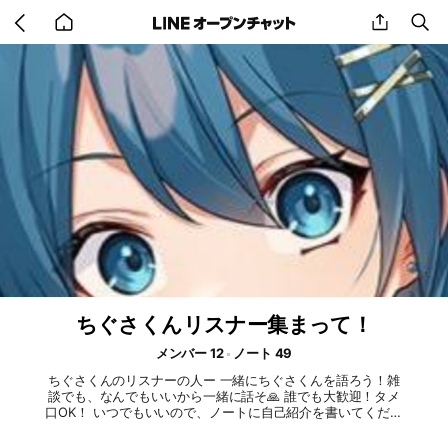
Go
share
se
back
to
home
ちぐさくんリスナー集まって！
メンバー 12
ノート 49
ちぐさくんのリスナーの人ー 一緒にちぐさくんを語ろう！雑
談でも、なんでもいいから一緒に話そ🙏 誰でも大歓迎！タメ
口OK！ いつでもいいので、ノートに自己紹介を書いてくださ
い 注意⚠ ちぐさくんのリスナーでも、暴言などの荒らし行為
はやめてください 即抜けもなるべくしないでください