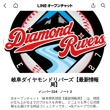
Go
share
se
back
to
home
岐阜ダイヤモンドリバーズ【最新情報
局】
メンバー 224
ノート 2
当オープンチャット「岐阜県民球団【最新情報局】」は、球団
が立ち上がるまでのプロセスを共有し、どこよりも早く公式情
報をお届けする特設コミュニティです。 ▪️当グループでの発信