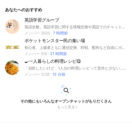
内容 ① 決定事項の最速レポート ② メンバー限定イベントの
ご案内
あなたへのおすすめ
英語学習グループ
英語全般。英語学習に関する情報交換や英語でのチャットなど。日本語でもOK！ A group for people who learn English. Members are not only Japanese but also foreigners. #海外 #留学 #TOEIC #英検 #英会話 #languages exchange
メンバー 2505
7 時間前
ポケットモンスター民の集い場
初心者、上級者ともに通信交換、対戦、配布など自由にガヤガヤやってます！ 不定期的に対戦大会も開催しているのでぜひご参加ください(ﾉｼ'ω')ﾉｼ 検索用 #ポケモン #スカーレット #バイオレット #SV #剣盾 #ソードシールド #レイド #交換 #バトル #対戦 #配布
メンバー 516
21 時間前
🍳一人暮らしの料理レシピ😋
「自炊したいけど、1人分の料理レシピって意外と少ない…」そんな方のためのレシピ😄 節約しながら狭いキッチンでも楽しく料理しましょ🤗
メンバー 1238
15 分前
その他にもいろんなオープンチャットがもりだくさん
もっと見る