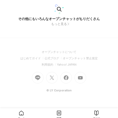
その他にもいろんなオープンチャットがもりだくさん
もっと見る
(Open
オープンチャットについて
in
(Open
(Open
(Open
はじめてガイド
公式ブログ
オープンチャット禁止規定
a
in
in
in
(Open
(Open
利用規約
Yahoo! JAPAN
new
a
a
a
in
in
window)
Go
new
Go
new
Go
Go
new
a
a
to
window)
to
window)
to
to
window)
new
new
Line
X
Facebook
Youtube
window)
window)
(Open
(Open
(Open
(Open
© LY Corporation
in
in
in
in
a
a
a
a
new
new
new
new
window)
window)
window)
window)