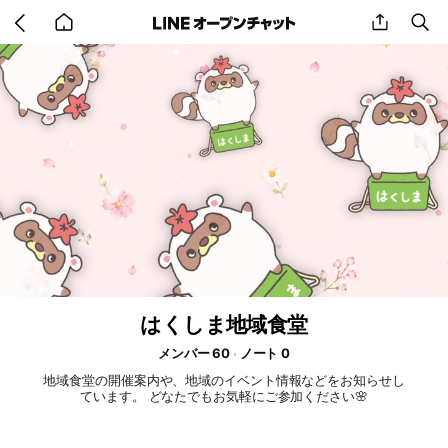
Go
share
se
back
to
home
はくしま地域食堂
メンバー 60
ノート 0
地域食堂の開催案内や、地域のイベント情報などをお知らせし
ています。 どなたでもお気軽にご参加ください🌸