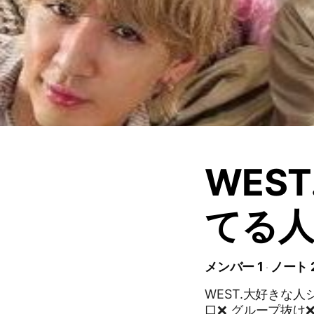
WES
てる
メンバー 1
ノート 
WEST.大好きな人
口❌ グループ抜け