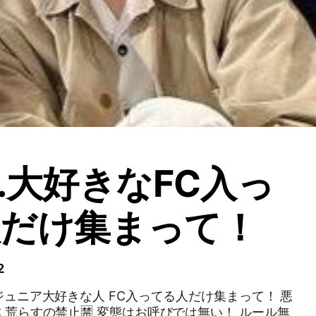
T.大好きなFC入っ
人だけ集まって！
2
ジュニア大好きな人 FC入ってる人だけ集まって！ 悪
❌ 荒らすの禁止🈲 変態はお呼びでは無い！ ルール無