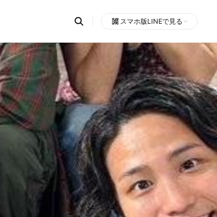
Search
スマホ版LINEで見る
OpenChats
Open
or
search
messages
area