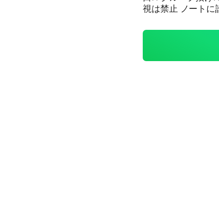
視は禁止 ノートに誰担な
💚💖💙❤️ はま
ね！ ジャス民さん
所共有あり！ ルー