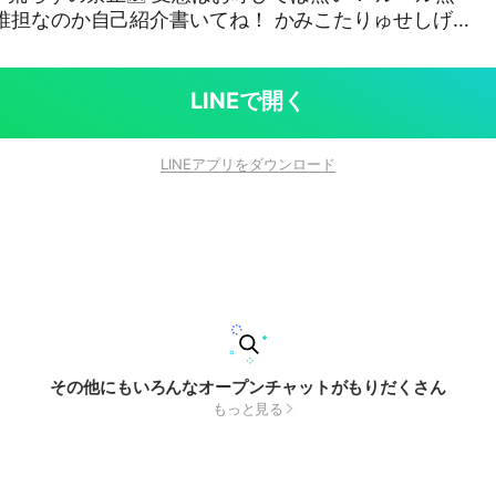
のか自己紹介書いてね！ かみこたりゅせしげ
じゅんあきと💜💛🧡 どのコンビ好きかノートに書いて
以外は このグループには入れません！ ツアー写真場
ル守れるなら後は自由！
LINEで開く
LINEアプリをダウンロード
その他にもいろんなオープンチャットがもりだくさん
もっと見る