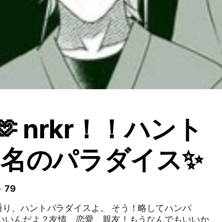
‪🫶 nrkr！！ハント
名のパラダイス✨️
 79
ントパラダイスよ。 そう！略してハンパ