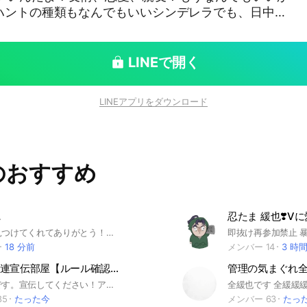
 ハントの種類もなんでもいいシンデレラでも、日中に
いしね！されたし！やりたい！🥺︎ という主の願
 🙆‍♀️ 同顔 ハント 絵文字 画像 🙅‍♀️
LINEで開く
！！💋 おい、いらないとは言わないよな？！！！！
RN #忍たま #
LINEアプリをダウンロード
kr #ハント
のおすすめ
．
忍たま 緩也❣️Vに
あ、ここを見つけてくれてありがとう！！ 此処は忍たま乱太郎なりきりオプです！ 映画の 忍たま乱太郎最強の軍師 ノ伽羅有り！ まだ映画見てない方はネタバレになるかも、、、？？ まぁ楽しんでネ！！ 最近は毎日王様ゲームをしてるヨ！ 軽くルール説明をすると無言、即抜け‪× 折キャラ、掛け持ち3役まで○ 後はルール説明を読んでね！ 需要キャラ⤵︎ ︎ 、一年生伽羅 、四年生伽羅 、兵庫水軍 埋まっているキャラ⤵︎ ︎ （ 3／7記入 ） 、摂津 の きり丸 、鶴町 伏木蔵 、浦風 藤内 、綾部 喜八郎 、齋藤 タカ丸 、浜 守一郎 、 、尾浜 勘右衛門 、不破 雷蔵 、鉢屋 三郎 . 、潮江 文次郎 （ 副 ） 、立花 仙蔵 （ 管 ） 、七松 小平太 、中在家 長次 、食満 留三郎 、善法寺 伊作 、流石 王子 、西園寺 光雲 、ヘムヘム 、戸部 新左ヱ門 、土井 半助 （ 管 ） 、 、山田 利吉 、雑渡 昆奈門 、高坂陣内左衛門 #忍たま #RKRN #rkrn #なりきり
18 分前
メンバー 14
3 時
なりきり関連宣伝部屋【ルール確認必須】
管理の気まぐれ
名前の通りです。宣伝してください！アニメキャラなりきりも宣伝可能です！ ノートでタグ検索をしてより宣伝をスムーズにしましょう！ 詳しくはノートをご覧ください！ 折 也 なりきり オリキャラ アニメキャラ 宣伝 版権
85
たった今
メンバー 63
たっ