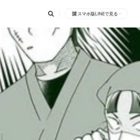
Search
スマホ版LINEで見る
OpenChats
Open
or
search
messages
area