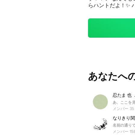
らハントだよ！✨️
しても、 もうね！みた
望からできたオプとなっております。🙇‍♀️
折忍 くノ一 掛け持ち 荒らし じゃ！！ここまで見たなら来てよ？！ 投げ
ちゅーしてやるから
えっ、来てくれるよね？ よっしゃ！！決定！！！！‼️ #RK
落第忍者乱太郎 #nr
あなたへ
忍たま 也 
メンバー 35
メンバー 15